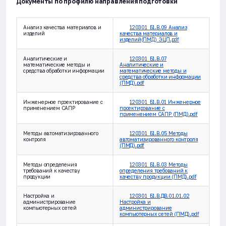
Документы по профилю направления подготовки
Анализ качества материалов и
120301_Б1.В.09 Анализ
изделий
качества материалов и
изделий(ПМД)_ЭЦП.pdf
Аналитические и
120301_Б1.В.07
математические методы и
Аналитические и
средства обработки информации
математические методы и
средства обработки информации
(ПМД).pdf
Инженерное проектирование с
120301_Б1.В.01 Инженерное
применением САПР
проектирование с
применением САПР (ПМД).pdf
Методы автоматизированного
120301_Б1.В.05 Методы
контроля
автоматизированного контроля
(ПМД).pdf
Методы определения
120301_Б1.В.03 Методы
требований к качеству
определения требований к
продукции
качеству продукции (ПМД).pdf
Настройка и
120301_Б1.В.ДВ.01.01.02
администрирование
Настройка и
компьютерных сетей
администрирование
компьютерных сетей (ПМД).pdf