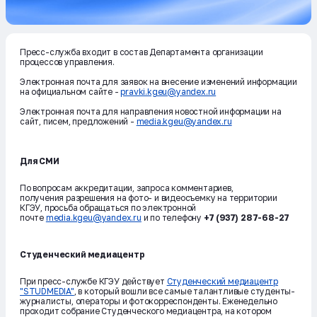
Пресс-служба входит в состав Департамента организации
процессов управления.
Электронная почта для заявок на внесение изменений информации
на официальном сайте -
pravki.kgeu@yandex.ru
Электронная почта для направления новостной информации на
сайт, писем, предложений -
media.kgeu@yandex.ru
Для СМИ
По вопросам аккредитации, запроса комментариев,
получения разрешения на фото- и видеосъемку на территории
КГЭУ, просьба обращаться по электронной
почте
media.kgeu@yandex.ru
и по телефону
+7 (937) 287-68-27
Студенческий медиацентр
При пресс-службе КГЭУ действует
Студенческий медиацентр
"STUDMEDIA"
, в который вошли все самые талантливые студенты-
журналисты, операторы и фотокорреспонденты. Еженедельно
проходит собрание Студенческого медиацентра, на котором