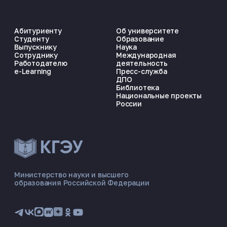
Абитуриенту
Об университете
Студенту
Образование
Выпускнику
Наука
Сотруднику
Международная
Работодателю
деятельность
e-Learning
Пресс-служба
ДПО
Библиотека
Национальные проекты
России
ЭНЕРГОКОД — ПОМОЩНИК КГЭУ
ONLINE ·
Министерство науки и высшего
образования Российской Федерации
🎓 Институты
📋 Приёмная комиссия
🏠 Общежитие
🧮 Баллы и направления