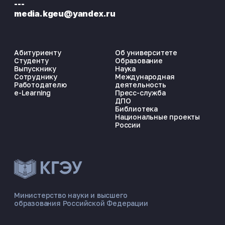
---
media.kgeu@yandex.ru
Абитуриенту
Об университете
Студенту
Образование
Выпускнику
Наука
Сотруднику
Международная
Работодателю
деятельность
e-Learning
Пресс-служба
ДПО
Библиотека
Национальные проекты
России
ЭНЕРГОКОД — ПОМОЩНИК КГЭУ
ONLINE ·
Министерство науки и высшего
образования Российской Федерации
🎓 Институты
📋 Приёмная комиссия