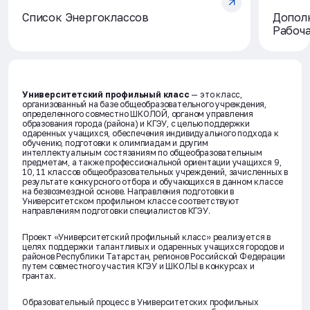
Список Энергоклассов
Допол
Рабоча
Университетский профильный класс
— это класс,
организованный на базе общеобразовательного учреждения,
определенного совместно ШКОЛОЙ, органом управления
образования города (района) и КГЭУ, с целью поддержки
одаренных учащихся, обеспечения индивидуального подхода к
обучению, подготовки к олимпиадам и другим
интеллектуальным состязаниям по общеобразовательным
предметам, а также профессиональной ориентации учащихся 9,
10, 11 классов общеобразовательных учреждений, зачисленных в
результате конкурсного отбора и обучающихся в данном классе
на безвозмездной основе. Направления подготовки в
Университетском профильном классе соответствуют
направлениям подготовки специалистов КГЭУ.
Проект «Университетский профильный класс» реализуется в
целях поддержки талантливых и одаренных учащихся городов и
районов Республики Татарстан, регионов Российской Федерации
путем совместного участия КГЭУ и ШКОЛЫ в конкурсах и
грантах.
Образовательный процесс в Университетских профильных