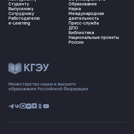
Студенту
Образование
Выпускнику
Наука
Сотруднику
Международная
Работодателю
деятельность
e-Learning
Пресс-служба
ДПО
Библиотека
Национальные проекты
России
ЭНЕРГОКОД — ПОМОЩНИК КГЭУ
ONLINE ·
Министерство науки и высшего
образования Российской Федерации
🎓 Институты
📋 Приёмная комиссия
🏠 Общежитие
🧮 Баллы и направления