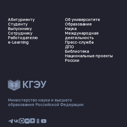
Абитуриенту
Об университете
Студенту
Образование
Выпускнику
Наука
Сотруднику
Международная
Работодателю
деятельность
e-Learning
Пресс-служба
ДПО
Библиотека
Национальные проекты
России
ЭНЕРГОКОД — ПОМОЩНИК КГЭУ
ONLINE ·
Министерство науки и высшего
образования Российской Федерации
🎓 Институты
📋 Приёмная комиссия
🏠 Общежитие
🧮 Баллы и направления