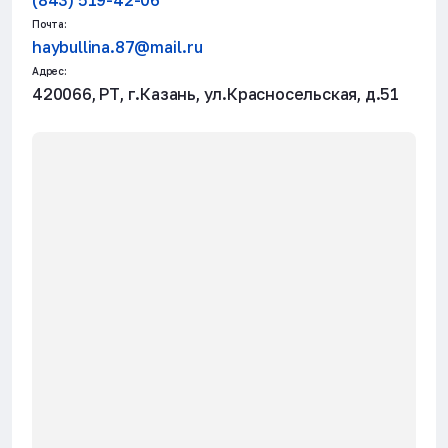
(843) 519-42-06
2.1.9 - Строительная
механика
Почта:
haybullina.87@mail.ru
(по техническим наукам)
Адрес:
420066, РТ, г.Казань, ул.Красносельская, д.51
9
Мингалеева
КГЭУ
Доктор технических наук,
Гузель
доцент,
Рашидовна
2.1.3 - Теплоснабжение,
вентиляция,
кондиционирование
воздуха, газоснабжение и
освещение
(по техническим наукам)
10
Новиков
КГЭУ
Доктор химических наук,
Вячеслав
профессор,
Федорович
2.1.3 - Теплоснабжение,
вентиляция,
кондиционирование
воздуха, газоснабжение и
освещение
(по техническим наукам)