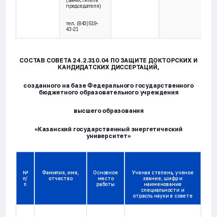
(заместитель
председателя)
тел. (843)519-
43-21
СОСТАВ СОВЕТА 24.2.310.04 ПО ЗАЩИТЕ ДОКТОРСКИХ И
КАНДИДАТСКИХ ДИССЕРТАЦИЙ,
созданного на базе Федерального государственного
бюджетного образовательного учреждения
высшего образования
«Казанский государственный энергетический
университет»
№
Фамилия, имя,
Основное
Ученая степень, ученое
п/
отчество
место
звание, шифр и
п
работы
наименование
специальности и
отрасль науки в совете