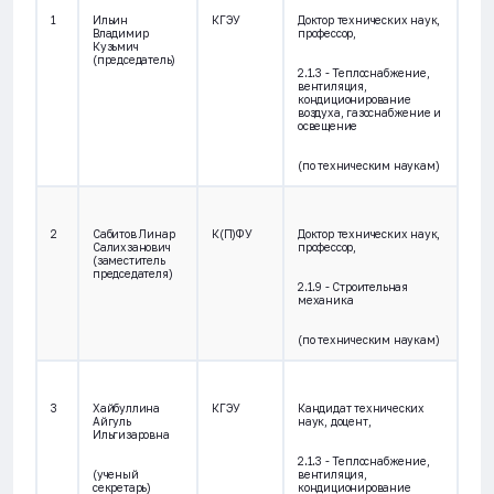
1
Ильин
КГЭУ
Доктор технических наук,
Владимир
профессор,
Кузьмич
(председатель)
2.1.3 - Теплоснабжение,
вентиляция,
кондиционирование
воздуха, газоснабжение и
освещение
(по техническим наукам)
2
Сабитов Линар
К(П)ФУ
Доктор технических наук,
Салихзанович
профессор,
(заместитель
председателя)
2.1.9 - Строительная
механика
(по техническим наукам)
3
Хайбуллина
КГЭУ
Кандидат технических
Айгуль
наук, доцент,
Ильгизаровна
2.1.3 - Теплоснабжение,
(ученый
вентиляция,
секретарь)
кондиционирование