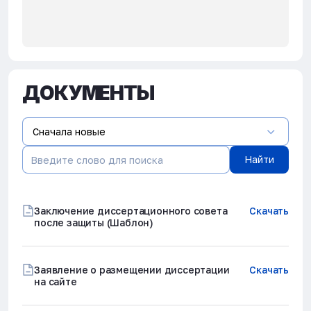
11
Радайкин Олег
КГЭУ
Доктор технических наук,
Валерьевич
2.1.9 - Строительная
механика
ДОКУМЕНТЫ
(по техническим наукам)
Сначала новые
12
Садыков Марат
КГЭУ
Доктор технических наук,
Фердинантович
профессор,
Найти
2.1.9 - Строительная
механика (по
техническим наукам)
Заключение диссертационного совета
Скачать
после защиты (Шаблон)
13
Садыков Ренат
КГЭУ
Доктор технических наук,
Ахатович
профессор,
Заявление о размещении диссертации
Скачать
2.1.3 - Теплоснабжение,
вентиляция,
на сайте
кондиционирование
воздуха, газоснабжение и
освещение