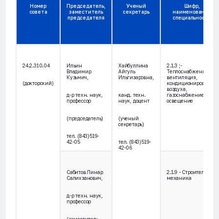
Номер
Председатель,
Ученый
Шифр,
совета
заместитель
секретарь
наименование
председателя
специальности
24.2.310.04
Ильин
Хайбуллина
2.1.3 ;-
Владимир
Айгуль
Теплоснабжение,
Кузьмич,
Ильгизаровна,
вентиляция,
(докторский)
кондиционирование
воздуха,
д-р техн. наук,
канд. техн.
газоснабжение и
профессор
наук, доцент
освещение
(председатель)
(ученый
секретарь)
тел. (843)519-
42-05
тел. (843)519-
42-06
Сабитов Линар
2.1.9 - Строительная
Салихзанович,
механика
д-р техн. наук,
профессор