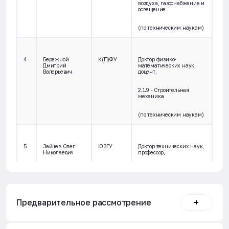
воздуха, газоснабжение и
освещение
(по техническим наукам)
4
Бережной
К(П)ФУ
Доктор физико-
Дмитрий
математических наук,
Валерьевич
доцент,
2.1.9 - Строительная
механика
(по техническим наукам)
5
Зайцев Олег
ЮЗГУ
Доктор технических наук,
Николаевич
профессор,
2.1.3 - Теплоснабжение,
вентиляция,
кондиционирование
воздуха, газоснабжение и
освещение
Предварительное рассмотрение
(по техническим наукам)