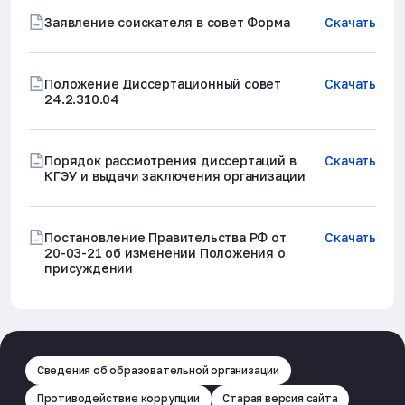
(по техническим наукам)
Заявление соискателя в совет Форма
Скачать
14
Сафин Альфред
КГЭУ
Доктор технических наук,
Положение Диссертационный совет
Скачать
Робертович
профессор,
24.2.310.04
2.1.9 - Строительная
механика
Порядок рассмотрения диссертаций в
Скачать
(по техническим наукам)
КГЭУ и выдачи заключения организации
15
Языев Сердар
ДГТУ
Доктор технических наук,
Батырович
доцент,
Постановление Правительства РФ от
Скачать
20-03-21 об изменении Положения о
2.1.9 - Строительная
присуждении
механика
(по техническим наукам)
2.1.3. Теплоснабжение, вентиляция,
Скачать
кондиционирование воздуха,
газоснабжение и освещение
Сведения об образовательной организации
Противодействие коррупции
Старая версия сайта