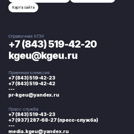
2.1.9. Строительная механика
Скачать
Карта сайта
ГОСТ Р 7.0.11-2011 Оформление
Скачать
диссертации и автореферата
Справочная КГЭУ
+7 (843) 519-42-20
Постановление Правительства РФ от
Скачать
kgeu@kgeu.ru
26.10.2023 №1786 об изменении
"Положения о присуждении ученых
степеней"
Приемная комиссия
+7 (843) 519-42-23
+7 (843) 519-42-42
Приказ Минобрнауки России от
Скачать
---
10.11.2017 №1093 "Об утверждении
pr-kgeu@yandex.ru
Положения о совете по защите
диссертаций на соискание ученой
степени кандидата наук, на соискание
Пресс-служба
ученой степени доктора наук"
+7 (843) 519-43-23
+7 (937) 287-68-27 (пресс-служба)
---
media.kgeu@yandex.ru