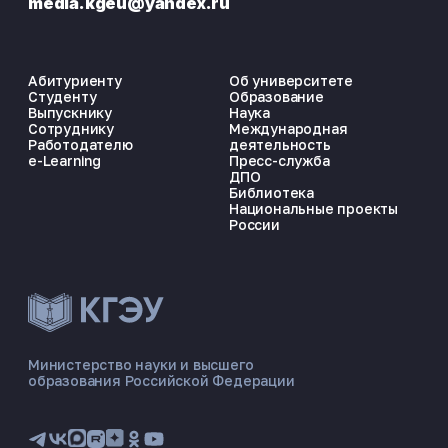
media.kgeu@yandex.ru
Абитуриенту
Об университете
Студенту
Образование
Выпускнику
Наука
Сотруднику
Международная
Работодателю
деятельность
e-Learning
Пресс-служба
ДПО
Библиотека
Национальные проекты
России
ЭНЕРГОКОД — ПОМОЩНИК КГЭУ
ONLINE ·
Министерство науки и высшего
образования Российской Федерации
🎓 Институты
📋 Приёмная комиссия
🏠 Общежитие
🧮 Баллы и направления