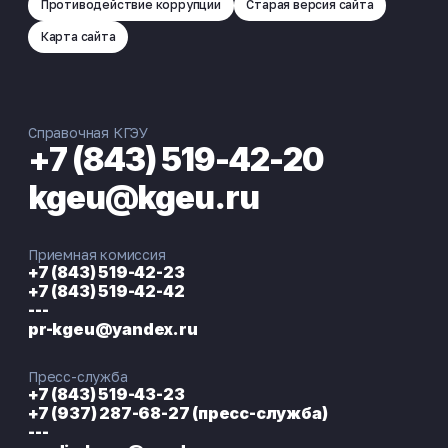
Противодействие коррупции
Старая версия сайта
Татэнерго конф
Скачать
Карта сайта
Возобновляемая энергия планеты –
Скачать
2025
Справочная КГЭУ
+7 (843) 519-42-20
kgeu@kgeu.ru
Конкурс Молодым ученым за успехи в
Скачать
науке
Приемная комиссия
+7 (843) 519-42-23
Конкурс молодых ученых в сфере
Скачать
интеллектуальной собственности
+7 (843) 519-42-42
---
pr-kgeu@yandex.ru
Пресс-служба
+7 (843) 519-43-23
+7 (937) 287-68-27 (пресс-служба)
---