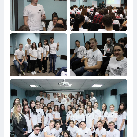
Положение по конкурсу
Скачать
Положение премии Е.К. Завойского
Скачать
Постановление КМ РТ от 21 05 2010 N
Скачать
398 (ред от 28 10 2016)
Приложение 3 Всерос олимпиады 2016
Скачать
2017
Форма сопроводительного листа
Скачать
ХАКАТОН
Скачать
Энергия молодежи 2017 (АГНИ,
Скачать