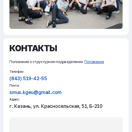
г.Альметьевск)
кмп2
Скачать
Под-27 марта 19 от 22.02.2019
Скачать
КОНТАКТЫ
Положение о структурном подразделении:
Положение
Под-273-19 от 22.02.2019
Скачать
Телефон:
(843) 519-42-55
Программа семинара
Скачать
Почта:
smus.kgeu@gmail.com
Адрес:
Положение Конкурса
Скачать
г. Казань, ул. Красносельская, 51, Б-210
Согласие на обработку ПД
Скачать