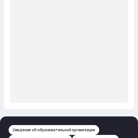
Форма заявки
Скачать
2 информационное сообщение TPH
Скачать
2017
Заявка на участие в конференции ТФГ
Скачать
2017
Положение ЧтоГдеКогда нго
Скачать
Положение о конкурсе ЛМУ 2013
Скачать
Положение о конкурсе ЛМУ 2016
Скачать
Сведения об образовательной организации