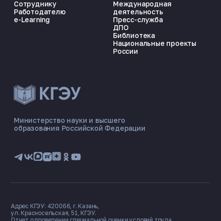
Сотруднику
Международная
Работодателю
деятельность
e-Learning
Пресс-служба
ДПО
Библиотека
Национальные проекты
России
ЭНЕРГОКОД — ПОМОЩНИК КГЭУ
ONLINE ·
Министерство науки и высшего
образования Российской Федерации
🎓 Институты
📋 Приёмная комиссия
🏠 Общежитие
🧮 Баллы и направления
Адрес КГЭУ: 420066, г. Казань,
ул. Красносельская, 51, КГЭУ.
Отчет о проведении специальной оценки условий труда