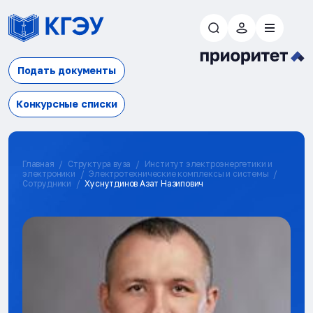
Подать документы
Конкурсные списки
Главная
Структура вуза
Институт электроэнергетики и
электроники
Электротехнические комплексы и системы
Сотрудники
Хуснутдинов Азат Назипович