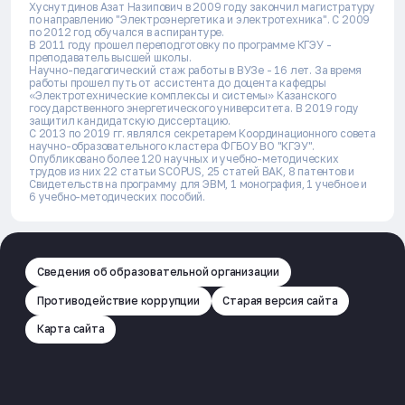
Хуснутдинов Азат Назипович в 2009 году закончил магистратуру
по направлению "Электроэнергетика и электротехника". C 2009
по 2012 год обучался в аспирантуре.
В 2011 году прошел переподготовку по программе КГЭУ -
преподаватель высшей школы.
Научно-педагогический стаж работы в ВУЗе - 16 лет. За время
работы прошел путь от ассистента до доцента кафедры
«Электротехнические комплексы и системы» Казанского
государственного энергетического университета. В 2019 году
защитил кандидатскую диссертацию.
С 2013 по 2019 гг. являлся секретарем Координационного совета
научно-образовательного кластера ФГБОУ ВО "КГЭУ".
Опубликовано более 120 научных и учебно-методических
трудов из них 22 статьи SCOPUS, 25 статей ВАК, 8 патентов и
Свидетельств на программу для ЭВМ, 1 монография, 1 учебное и
6 учебно-методических пособий.
Сведения об образовательной организации
Противодействие коррупции
Старая версия сайта
Карта сайта