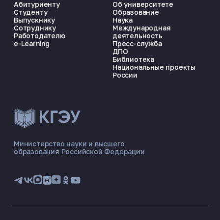
Абитуриенту
Об университете
Студенту
Образование
Выпускнику
Наука
Сотруднику
Международная
Работодателю
деятельность
e-Learning
Пресс-служба
ДПО
Библиотека
Национальные проекты
России
ЭНЕРГОКОД — ПОМОЩНИК КГЭУ
ONLINE ·
Министерство науки и высшего
образования Российской Федерации
🎓 Институты
📋 Приёмная комиссия
🏠 Общежитие
🧮 Баллы и направления