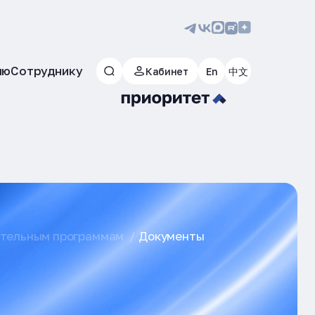
лю
Сотруднику
Кабинет
En
中文
ательным программам
Документы