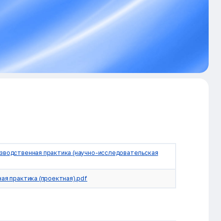
изводственная практика (научно-исследовательская
ная практика (проектная).pdf