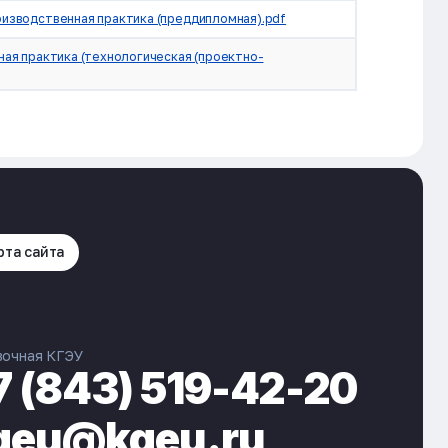
оизводственная практика (преддипломная).pdf
бная практика (технологическая (проектно-
рта сайта
вочная КГЭУ
7 (843) 519-42-20
geu@kgeu.ru