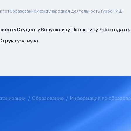
ситет
Образование
Международная деятельность
ТурбоПИШ
риенту
Студенту
Выпускнику
Школьнику
Работодате
Структура вуза
рганизации
Образование
Информация по образов