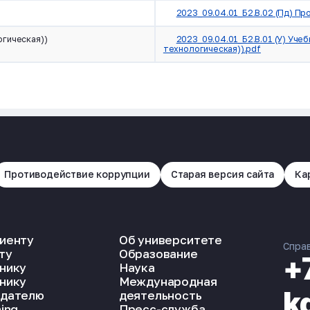
2023_09.04.01_Б2.В.02 (Пд) Пр
огическая))
2023_09.04.01_Б2.В.01 (У) Уче
технологическая)).pdf
Противодействие коррупции
Старая версия сайта
Ка
иенту
Об университете
Спра
ту
Образование
+
нику
Наука
нику
Международная
k
дателю
деятельность
ing
Пресс-служба