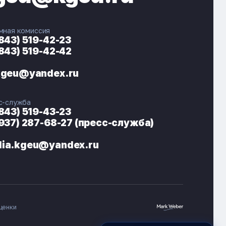
мная комиссия
(843) 519-42-23
(843) 519-42-42
ЭНЕРГОКОД — ПОМОЩНИК КГЭУ
ONLINE ·
kgeu@yandex.ru
🎓 Институты
📋 Приёмная комиссия
с-служба
🏠 Общежитие
🧮 Баллы и направления
(843) 519-43-23
(937) 287-68-27 (пресс-служба)
ia.kgeu@yandex.ru
ценки