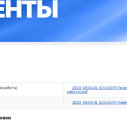
ЕНТЫ
я работа)
2023_09.04.01_Б2.О.02(П) Про
работа).pdf
2023_09.04.01_Б2.О.01(У) Учеб
овки