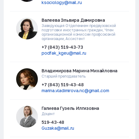
ksociology@mail.ru
Валеева Эльвира Дамировна
Заведующая Отделением предвузовской
подготовки иностранных граждан, Член
организационной комиссии профсоюзной
организации, Ассистент
+7 (843) 519-43-73
podfak_kgeu@mail.ru
Владимирова Марина Михайловна
Старший преподаватель
+7 (843) 519-43-48
marina.vladimirova.nc@gmail.com
Галиева Гузель Илгизовна
Доцент
519-43-48
Guzaka@mail.ru