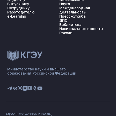
Выпускнику
Наука
Сотруднику
Международная
Работодателю
деятельность
e-Learning
Пресс-служба
ДПО
Библиотека
Национальные проекты
России
ЭНЕРГОКОД — ПОМОЩНИК КГЭУ
ONLINE ·
Министерство науки и высшего
образования Российской Федерации
🎓 Институты
📋 Приёмная комиссия
🏠 Общежитие
🧮 Баллы и направления
Адрес КГЭУ: 420066, г. Казань,