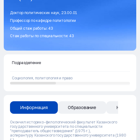
Доктор политических наук, 23.00.01
Профессор по кафедре политологии
Общий стаж работы: 43
Стаж работы по специальности: 43
Подразделение
Социология, политология и право
Информация
Образование
Направлен
Окончил историко-филологический факультет Казанского
государственного университета по специальности
"преподаватель обществоведения" (1975 г.),
аспирантуру Казанского государственного университета (1980
г.),