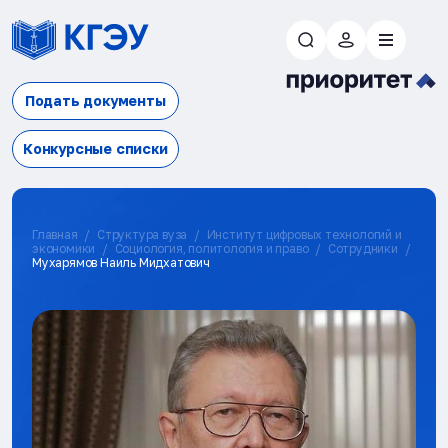
Подать документы
Конкурсные списки
Главная
Структура вуза
Институт цифровых технологий и
экономики
Социология, политология и право
Сотрудники
Мухарямов Наиль Мидхатович