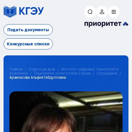
Подать документы
Конкурсные списки
Главная
Структура вуза
Институт цифровых технологий и
экономики
Социология, политология и право
Сотрудники
Арзамасова Альфия Габдулловна