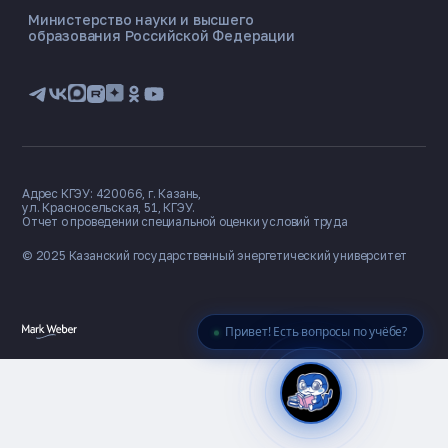
Министерство науки и высшего
образования Российской Федерации
🎓 Институты
📋 Приёмная комиссия
🏠 Общежитие
🧮 Баллы и направления
Адрес КГЭУ: 420066, г. Казань,
ул. Красносельская, 51, КГЭУ.
Отчет о проведении специальной оценки условий труда
© 2025 Казанский государственный
энергетический университет
Привет! Есть вопросы по учёбе?