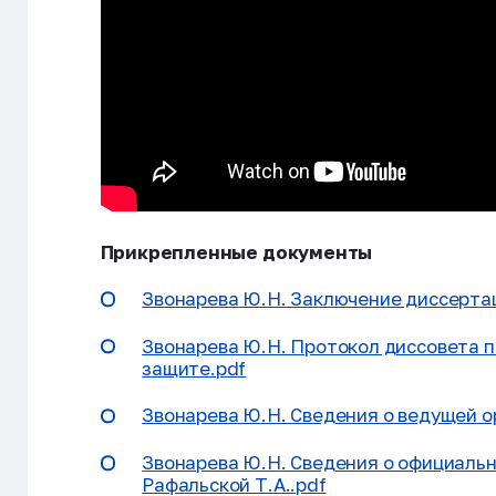
Прикрепленные документы
Звонарева Ю.Н. Заключение диссертац
Звонарева Ю.Н. Протокол диссовета п
защите.pdf
Звонарева Ю.Н. Сведения о ведущей о
Звонарева Ю.Н. Сведения о официаль
Рафальской Т.А..pdf