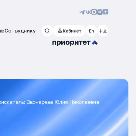
лю
Сотруднику
Кабинет
En
中文
оискатель: Звонарева Юлия Николаевна