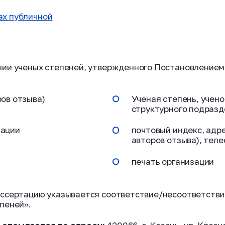
ах публичной
ии ученых степеней, утвержденного Постановлением П
ров отзыва)
Ученая степень, учено
структурного подраз
зации
почтовый индекс, адре
авторов отзыва), тел
печать организации
иссертацию указывается соответствие/несоответств
пеней».