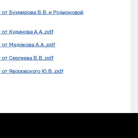
 от Бухмирова В.В. и Родионовой
от Кудинова А.А..pdf
 от Медякова А.А..pdf
от Сергеева В.В..pdf
 от Яворовского Ю.В..pdf