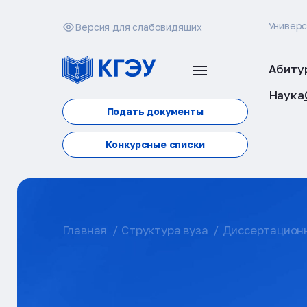
Универ
Версия для слабовидящих
Абиту
Наука
Подать документы
Конкурсные списки
Главная
Структура вуза
Диссертацион