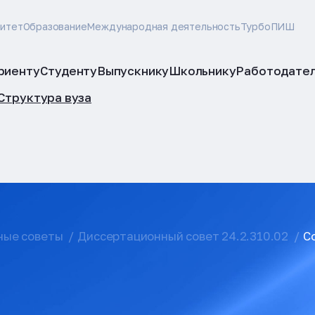
ситет
Образование
Международная деятельность
ТурбоПИШ
риенту
Студенту
Выпускнику
Школьнику
Работодате
Структура вуза
ные советы
Диссертационный совет 24.2.310.02
С