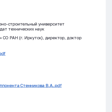
рно-строительный университет
дат технических наук
СО РАН (г. Иркутск), директор, доктор
pdf
ппонента Стенникова В.А..pdf