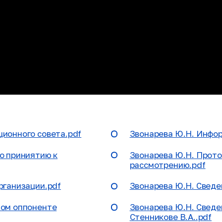
ионного совета.pdf
Звонарева Ю.Н. Инфор
о приниятию к
Звонарева Ю.Н. Прото
рассмотрению.pdf
рганизации.pdf
Звонарева Ю.Н. Сведе
ном оппоненте
Звонарева Ю.Н. Сведе
Стенникове В.А..pdf