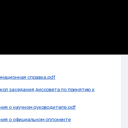
мационная справка.pdf
кол заседания диссовета по принятию к
ния о научном руководителе.pdf
ния о официальном оппоненте