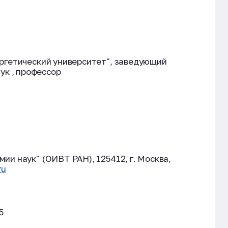
ргетический университет", заведующий
ук , профессор
и наук" (ОИВТ РАН), 125412, г. Москва,
ru
5