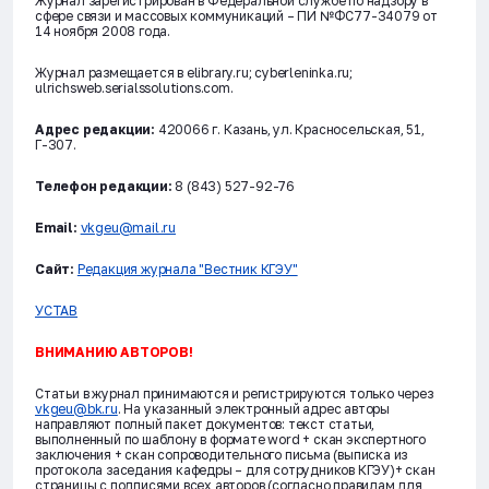
Журнал зарегистрирован в Федеральной службе по надзору в
сфере связи и массовых коммуникаций – ПИ №ФС77-34079 от
14 ноября 2008 года.
Журнал размещается в elibrary.ru; cyberleninka.ru;
ulrichsweb.serialssolutions.com.
Адрес редакции:
420066 г. Казань, ул. Красносельская, 51,
Г-307.
Телефон редакции:
8 (843) 527-92-76
Email:
vkgeu@mail.ru
Сайт:
Редакция журнала "Вестник КГЭУ"
УСТАВ
ВНИМАНИЮ АВТОРОВ!
Статьи в журнал принимаются и регистрируются только через
vkgeu@bk.ru
. На указанный электронный адрес авторы
направляют полный пакет документов: текст статьи,
выполненный по шаблону в формате word + скан экспертного
заключения + скан сопроводительного письма (выписка из
протокола заседания кафедры – для сотрудников КГЭУ)+ скан
страницы с подписями всех авторов (согласно правилам для