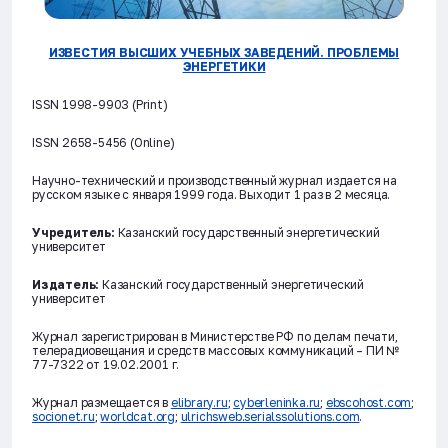
ИЗВЕСТИЯ ВЫСШИХ УЧЕБНЫХ ЗАВЕДЕНИЙ. ПРОБЛЕМЫ
ЭНЕРГЕТИКИ
ISSN 1998-9903 (Print)
ISSN 2658-5456 (Online)
Научно-технический и производственный журнал издается на
русском языке с января 1999 года. Выходит 1 раз в 2 месяца.
Учредитель:
Казанский государственный энергетический
университет
Издатель:
Казанский государственный энергетический
университет
Журнал зарегистрирован в Министерстве РФ по делам печати,
телерадиовещания и средств массовых коммуникаций – ПИ №
77-7322 от 19.02.2001 г.
Журнал размещается в
elibrary.ru
;
cyberleninka.ru
;
ebscohost.com
;
socionet.ru
;
worldcat.org
;
ulrichsweb.serialssolutions.com
.