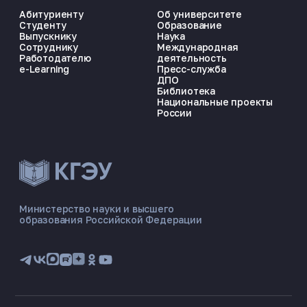
Абитуриенту
Об университете
Студенту
Образование
Выпускнику
Наука
Сотруднику
Международная
Работодателю
деятельность
e-Learning
Пресс-служба
ДПО
Библиотека
Национальные проекты
России
ЭНЕРГОКОД — ПОМОЩНИК КГЭУ
ONLINE ·
Министерство науки и высшего
образования Российской Федерации
🎓 Институты
📋 Приёмная комиссия
🏠 Общежитие
🧮 Баллы и направления