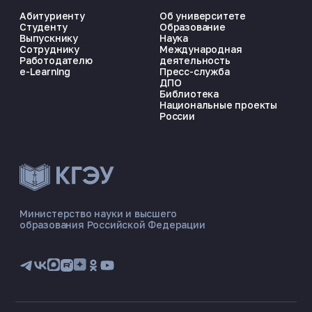
Абитуриенту
Об университете
Студенту
Образование
Выпускнику
Наука
Сотруднику
Международная
Работодателю
деятельность
e-Learning
Пресс-служба
ДПО
Библиотека
Национальные проекты
России
ЭНЕРГОКОД — ПОМОЩНИК КГЭУ
ONLINE ·
Министерство науки и высшего
образования Российской Федерации
🎓 Институты
📋 Приёмная комиссия
🏠 Общежитие
🧮 Баллы и направления