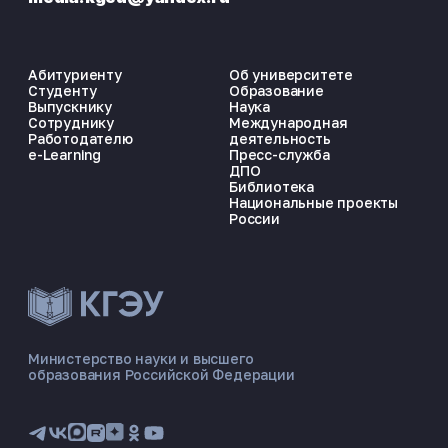
Абитуриенту
Об университете
Студенту
Образование
Выпускнику
Наука
Сотруднику
Международная
Работодателю
деятельность
e-Learning
Пресс-служба
ДПО
Библиотека
Национальные проекты
России
ЭНЕРГОКОД — ПОМОЩНИК КГЭУ
ONLINE ·
Министерство науки и высшего
образования Российской Федерации
🎓 Институты
📋 Приёмная комиссия
🏠 Общежитие
🧮 Баллы и направления