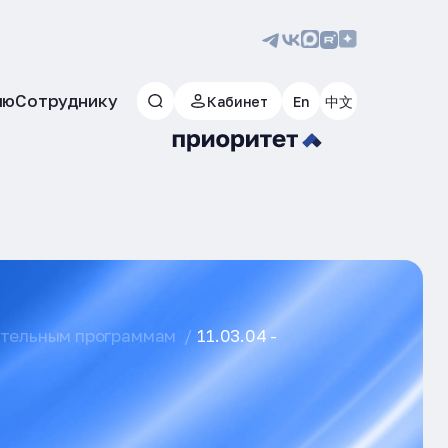
лю
Сотруднику
Кабинет
En
中文
ательным программам
11.03.04 -