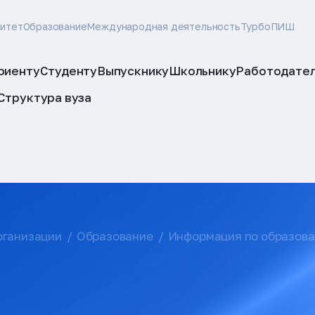
ситет
Образование
Международная деятельность
ТурбоПИШ
риенту
Студенту
Выпускнику
Школьнику
Работодате
Структура вуза
рганизации
Образование
Информация по образов