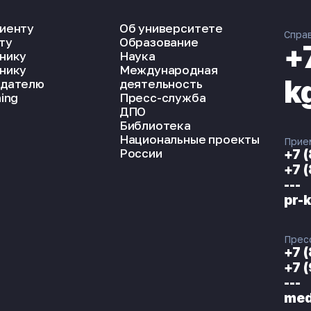
иенту
Об университете
Спра
ту
Образование
+
нику
Наука
нику
Международная
k
дателю
деятельность
ing
Пресс-служба
ДПО
Библиотека
Национальные проекты
Прие
России
+7 
+7 
---
pr-
Прес
+7 
+7 
---
med