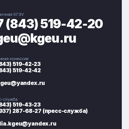
вочная КГЭУ
7 (843) 519-42-20
geu@kgeu.ru
мная комиссия
(843) 519-42-23
(843) 519-42-42
ЭНЕРГОКОД — ПОМОЩНИК КГЭУ
ONLINE ·
kgeu@yandex.ru
🎓 Институты
📋 Приёмная комиссия
с-служба
🏠 Общежитие
🧮 Баллы и направления
(843) 519-43-23
(937) 287-68-27 (пресс-служба)
ia.kgeu@yandex.ru