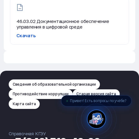
🎓 Институты
📋 Приёмная комиссия
46.03.02 Документационное обеспечение
🏠 Общежитие
🧮 Баллы и направления
управления в цифровой среде
Скачать
Сведения об образовательной организации
Противодействие коррупции
Старая версия сайта
Привет! Есть вопросы по учёбе?
Карта сайта
Справочная КГЭУ