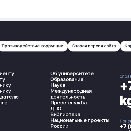
Противодействие коррупции
Старая версия сайта
Ка
иенту
Об университете
Спра
ту
Образование
+
нику
Наука
нику
Международная
k
дателю
деятельность
ing
Пресс-служба
ДПО
Библиотека
Национальные проекты
Прие
России
+7 