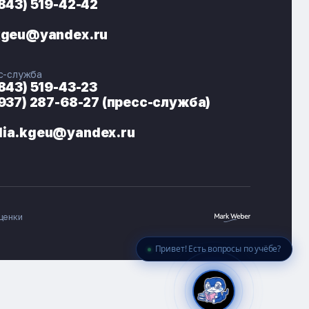
(843) 519-42-42
ЭНЕРГОКОД — ПОМОЩНИК КГЭУ
ONLINE ·
kgeu@yandex.ru
🎓 Институты
📋 Приёмная комиссия
с-служба
🏠 Общежитие
🧮 Баллы и направления
(843) 519-43-23
(937) 287-68-27 (пресс-служба)
ia.kgeu@yandex.ru
ценки
Привет! Есть вопросы по учёбе?