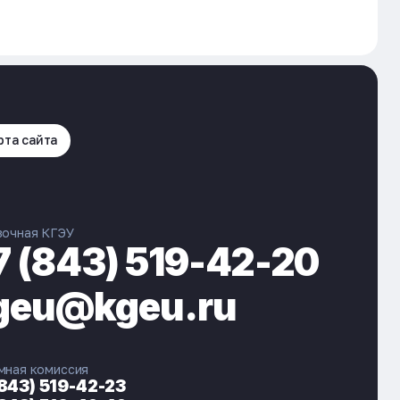
рта сайта
вочная КГЭУ
7 (843) 519-42-20
geu@kgeu.ru
мная комиссия
(843) 519-42-23