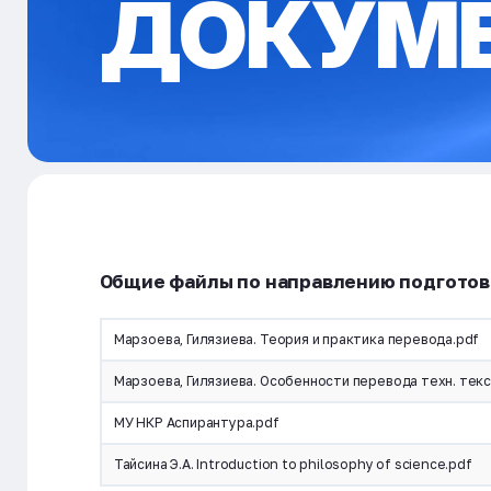
ДОКУМ
Общие файлы по направлению подготов
Марзоева, Гилязиева. Теория и практика перевода.pdf
Марзоева, Гилязиева. Особенности перевода техн. тек
МУ НКР Аспирантура.pdf
Тайсина Э.А. Introduction to philosophy of science.pdf