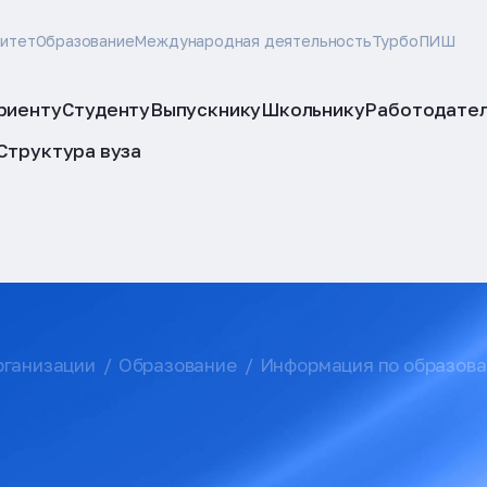
ситет
Образование
Международная деятельность
ТурбоПИШ
риенту
Студенту
Выпускнику
Школьнику
Работодате
Структура вуза
рганизации
Образование
Информация по образов