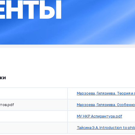
ЕНТЫ
ки
Марзоева, Гилязиева. Теория и
стов.pdf
Марзоева, Гилязиева. Особенно
МУ НКР Аспирантура.pdf
Тайсина Э.А. Introduction to ph