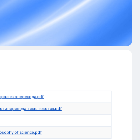
 практика перевода.pdf
сти перевода техн. текстов.pdf
ilosophy of science.pdf