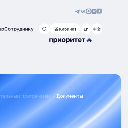
лю
Сотруднику
Кабинет
En
中文
ательным программам
Документы