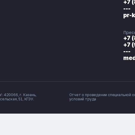
+7 
---
pr-
Прес
+7 
+7 
---
med
: 420066, г. Казань,
Отчет о проведении специальной о
сельская, 51, КГЭУ.
условий труда