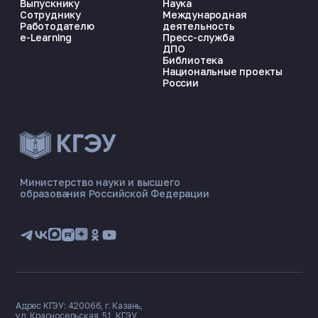
Выпускнику
Наука
Сотруднику
Международная
Работодателю
деятельность
e-Learning
Пресс-служба
ДПО
Библиотека
Национальные проекты
России
ЭНЕРГОКОД — ПОМОЩНИК КГЭУ
ONLINE ·
Министерство науки и высшего
образования Российской Федерации
🎓 Институты
📋 Приёмная комиссия
🏠 Общежитие
🧮 Баллы и направления
Адрес КГЭУ: 420066, г. Казань,
ул. Красносельская, 51, КГЭУ.