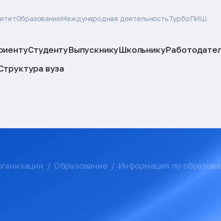
ситет
Образование
Международная деятельность
ТурбоПИШ
риенту
Студенту
Выпускнику
Школьнику
Работодате
Структура вуза
рганизации
Образование
Информация по образов