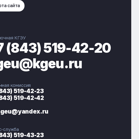
рта сайта
вочная КГЭУ
7 (843) 519-42-20
geu@kgeu.ru
мная комиссия
(843) 519-42-23
(843) 519-42-42
ЭНЕРГОКОД — ПОМОЩНИК КГЭУ
ONLINE ·
kgeu@yandex.ru
🎓 Институты
📋 Приёмная комиссия
с-служба
🏠 Общежитие
🧮 Баллы и направления
(843) 519-43-23