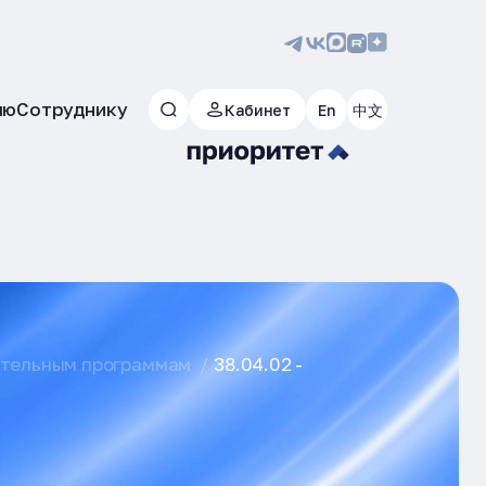
лю
Сотруднику
Кабинет
En
中文
ательным программам
38.04.02 -