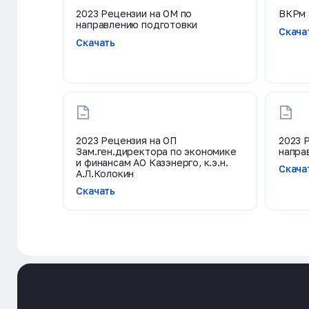
2023 Рецензии на ОМ по
ВКРм 
направлению подготовки
Скача
Скачать
2023 Рецензия на ОП
2023 
Зам.ген.директора по экономике
напра
и финансам АО Казэнерго, к.э.н.
Скача
А.Л.Колокин
Скачать