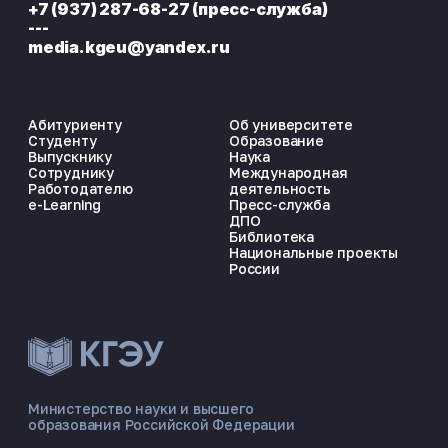
+7 (937) 287-68-27 (пресс-служба)
---
media.kgeu@yandex.ru
Абитуриенту
Об университете
Студенту
Образование
Выпускнику
Наука
Сотруднику
Международная
Работодателю
деятельность
e-Learning
Пресс-служба
ДПО
Библиотека
Национальные проекты
России
ЭНЕРГОКОД — ПОМОЩНИК КГЭУ
ONLINE ·
Министерство науки и высшего
образования Российской Федерации
🎓 Институты
📋 Приёмная комиссия