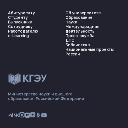
Абитуриенту
Об университете
Студенту
Образование
Выпускнику
Наука
Сотруднику
Международная
Работодателю
деятельность
e-Learning
Пресс-служба
ДПО
Библиотека
Национальные проекты
России
ЭНЕРГОКОД — ПОМОЩНИК КГЭУ
ONLINE ·
Министерство науки и высшего
образования Российской Федерации
🎓 Институты
📋 Приёмная комиссия
🏠 Общежитие
🧮 Баллы и направления