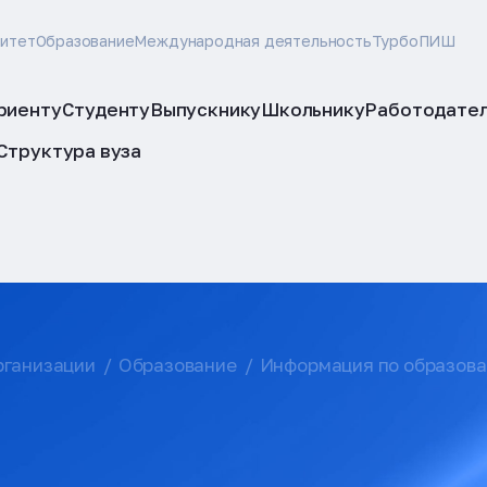
ситет
Образование
Международная деятельность
ТурбоПИШ
риенту
Студенту
Выпускнику
Школьнику
Работодате
Структура вуза
рганизации
Образование
Информация по образов