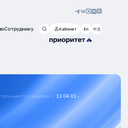
лю
Сотруднику
Кабинет
En
中文
ательным программам
13.04.01 -