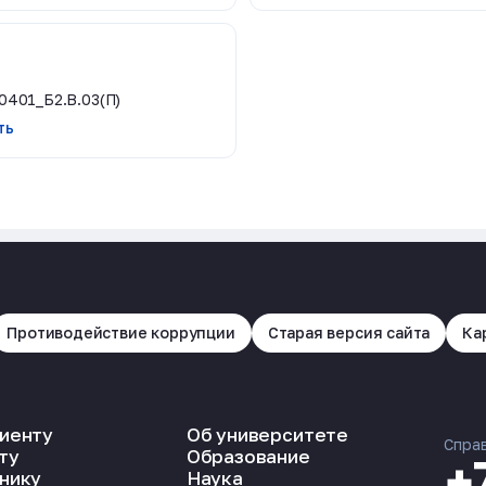
0401_Б2.В.03(П)
ть
Противодействие коррупции
Старая версия сайта
Ка
иенту
Об университете
Спра
ту
Образование
+
нику
Наука