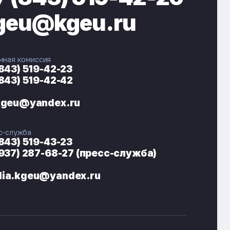
geu@kgeu.ru
мная комиссия
(843) 519-42-23
(843) 519-42-42
ЭНЕРГОКОД — ПОМОЩНИК КГЭУ
ONLINE ·
kgeu@yandex.ru
🎓 Институты
📋 Приёмная комиссия
с-служба
🏠 Общежитие
🧮 Баллы и направления
(843) 519-43-23
(937) 287-68-27 (пресс-служба)
ia.kgeu@yandex.ru