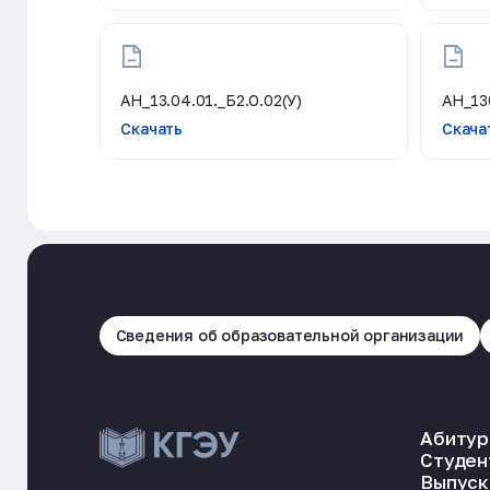
АН_13.04.01._Б2.О.02(У)
АН_13
Скачать
Скача
Сведения об образовательной организации
Абитур
Студен
Выпуск