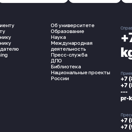
иенту
Об университете
Спра
ту
Образование
+
нику
Наука
нику
Международная
k
дателю
деятельность
ing
Пресс-служба
ДПО
Библиотека
Национальные проекты
Прие
России
+7 
+7 
---
pr-
Прес
+7 
+7 