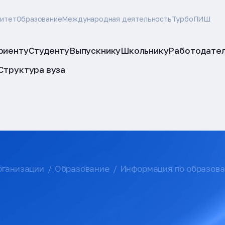
ситет
Образование
Международная деятельность
ТурбоПИШ
риенту
Студенту
Выпускнику
Школьнику
Работодате
Структура вуза
рганизации
Образование
Информация по образов