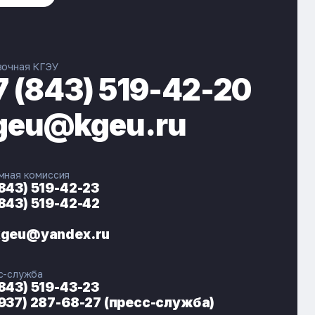
вочная КГЭУ
7 (843) 519-42-20
geu@kgeu.ru
мная комиссия
(843) 519-42-23
(843) 519-42-42
ЭНЕРГОКОД — ПОМОЩНИК КГЭУ
ONLINE ·
kgeu@yandex.ru
🎓 Институты
📋 Приёмная комиссия
с-служба
🏠 Общежитие
🧮 Баллы и направления
(843) 519-43-23
(937) 287-68-27 (пресс-служба)