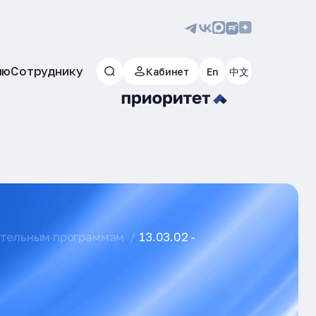
лю
Сотруднику
Кабинет
En
中文
ательным программам
13.03.02 -