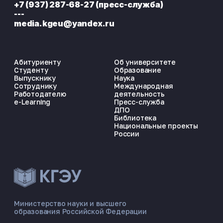
+7 (937) 287-68-27 (пресс-служба)
---
media.kgeu@yandex.ru
Абитуриенту
Об университете
Студенту
Образование
Выпускнику
Наука
Сотруднику
Международная
Работодателю
деятельность
e-Learning
Пресс-служба
ДПО
Библиотека
Национальные проекты
России
ЭНЕРГОКОД — ПОМОЩНИК КГЭУ
ONLINE ·
Министерство науки и высшего
образования Российской Федерации
🎓 Институты
📋 Приёмная комиссия