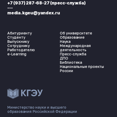
+7 (937) 287-68-27 (пресс-служба)
---
media.kgeu@yandex.ru
Абитуриенту
Об университете
Студенту
Образование
Выпускнику
Наука
Сотруднику
Международная
Работодателю
деятельность
e-Learning
Пресс-служба
ДПО
Библиотека
Национальные проекты
России
ЭНЕРГОКОД — ПОМОЩНИК КГЭУ
ONLINE ·
Министерство науки и высшего
образования Российской Федерации
🎓 Институты
📋 Приёмная комиссия