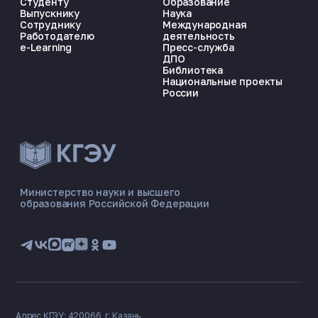
Студенту
Образование
Выпускнику
Наука
Сотруднику
Международная
Работодателю
деятельность
e-Learning
Пресс-служба
ДПО
Библиотека
Национальные проекты
России
ЭНЕРГОКОД — ПОМОЩНИК КГЭУ
ONLINE ·
Министерство науки и высшего
образования Российской Федерации
🎓 Институты
📋 Приёмная комиссия
🏠 Общежитие
🧮 Баллы и направления
Адрес КГЭУ: 420066, г. Казань,