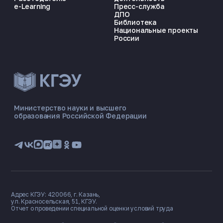
e-Learning
Пресс-служба
ДПО
Библиотека
Национальные проекты
России
ЭНЕРГОКОД — ПОМОЩНИК КГЭУ
ONLINE ·
Министерство науки и высшего
образования Российской Федерации
🎓 Институты
📋 Приёмная комиссия
🏠 Общежитие
🧮 Баллы и направления
Адрес КГЭУ: 420066, г. Казань,
ул. Красносельская, 51, КГЭУ.
Отчет о проведении специальной оценки условий труда