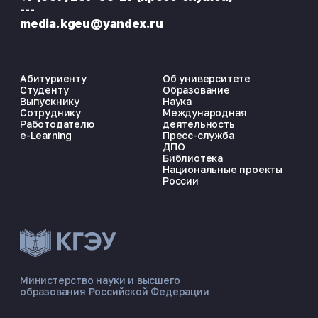
---
media.kgeu@yandex.ru
Абитуриенту
Об университете
Студенту
Образование
Выпускнику
Наука
Сотруднику
Международная
Работодателю
деятельность
e-Learning
Пресс-служба
ДПО
Библиотека
Национальные проекты
России
ЭНЕРГОКОД — ПОМОЩНИК КГЭУ
ONLINE ·
Министерство науки и высшего
образования Российской Федерации
🎓 Институты
📋 Приёмная комиссия