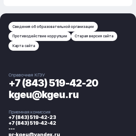
Сведения об образовательной организации
Противодействие коррупции
Старая версия сайта
Карта сайта
Председатель студенческого
Руководитель волонтерского
совета общежитий
корпуса Добро.Центра "Энергия
Справочная КГЭУ
Бойко Богдан Евгеньевич
добра" КГЭУ
Гайфутдинов Руслан Ильдарович
+7 (843) 519-42-20
kgeu@kgeu.ru
Приемная комиссия
+7 (843) 519-42-23
+7 (843) 519-42-42
---
pr-kgeu@yandex.ru