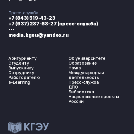
Пресс-служба
+7 (843) 519-43-23
+7 (937) 287-68-27 (пресс-служба)
---
media.kgeu@yandex.ru
Председатель студенческого
Председатель Совета Старост
научного общества
Абитуриенту
Об университете
Филимонов Сергей Сергеевич
Студенту
Образование
Выпускнику
Наука
Сотруднику
Международная
Работодателю
деятельность
e-Learning
Пресс-служба
ДПО
Библиотека
Национальные проекты
России
ЭНЕРГОКОД — ПОМОЩНИК КГЭУ