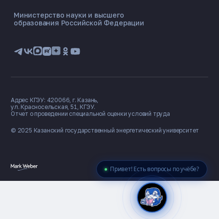
ONLINE ·
Министерство науки и высшего
образования Российской Федерации
🎓 Институты
📋 Приёмная комиссия
🏠 Общежитие
🧮 Баллы и направления
Председатель союза
Директор студенческого клуба
иностранных студентов и
Бариева Яна Вилевна
аспирантов
Рахмонов Фарход Юлдош угли
Адрес КГЭУ: 420066, г. Казань,
ул. Красносельская, 51, КГЭУ.
Отчет о проведении специальной оценки условий труда
© 2025 Казанский государственный
энергетический университет
Привет! Есть вопросы по учёбе?