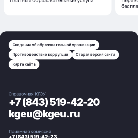
Платные образовательные услуги
Перево
беспл
Сведения об образовательной организации
Противодействие коррупции
Старая версия сайта
Карта сайта
Справочная КГЭУ
+7 (843) 519-42-20
kgeu@kgeu.ru
Приемная комиссия
+7 (843) 519-42-23