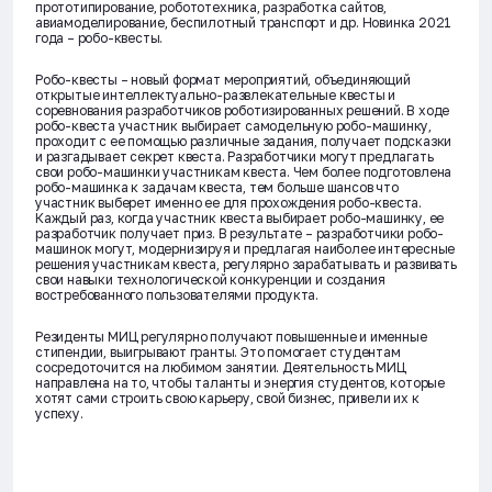
прототипирование, робототехника, разработка сайтов,
авиамоделирование, беспилотный транспорт и др. Новинка 2021
года – робо-квесты.
Робо-квесты – новый формат мероприятий, объединяющий
открытые интеллектуально-развлекательные квесты и
соревнования разработчиков роботизированных решений. В ходе
робо-квеста участник выбирает самодельную робо-машинку,
проходит с ее помощью различные задания, получает подсказки
и разгадывает секрет квеста. Разработчики могут предлагать
свои робо-машинки участникам квеста. Чем более подготовлена
робо-машинка к задачам квеста, тем больше шансов что
участник выберет именно ее для прохождения робо-квеста.
Каждый раз, когда участник квеста выбирает робо-машинку, ее
разработчик получает приз. В результате – разработчики робо-
машинок могут, модернизируя и предлагая наиболее интересные
решения участникам квеста, регулярно зарабатывать и развивать
свои навыки технологической конкуренции и создания
востребованного пользователями продукта.
Резиденты МИЦ регулярно получают повышенные и именные
стипендии, выигрывают гранты. Это помогает студентам
сосредоточится на любимом занятии. Деятельность МИЦ
направлена на то, чтобы таланты и энергия студентов, которые
хотят сами строить свою карьеру, свой бизнес, привели их к
успеху.