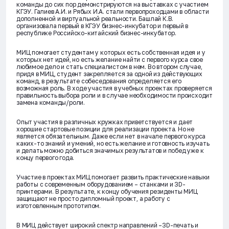
команды до сих пор демонстрируются на выставках с участием
КГЭУ. Галиев А.И. и Рябых И.А. стали первопроходцами в области
дополненной и виртуальной реальности. Башлай К.В.
организовала первый в КГЭУ бизнес-инкубатор и первый в
республике Российско-китайский бизнес-инкубатор.
МИЦ помогает студентам у которых есть собственная идея и у
которых нет идей, но есть желание найти с первого курса свое
любимое дело и стать специалистом в нем. Во втором случае,
придя в МИЦ, студент закрепляется за одной из действующих
команд, в результате собеседования определяется его
возможная роль. В ходе участия в учебных проектах проверяется
правильность выбора роли и в случае необходимости происходит
замена команды/роли.
Опыт участия в различных кружках приветствуется и дает
хорошие стартовые позиции для реализации проекта. Но не
является обязательным. Даже если нет в начале первого курса
каких-то знаний и умений, но есть желание и готовность изучать
и делать можно добиться значимых результатов и побед уже к
концу первого года.
Участие в проектах МИЦ помогает развить практические навыки
работы с современным оборудованием – станками и 3D-
принтерами. В результате, к концу обучения резиденты МИЦ
защищают не просто дипломный проект, а работу с
изготовленным прототипом.
В МИЦ действует широкий спектр направлений –3D-печать и