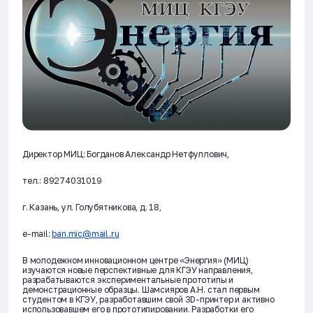
Директор МИЦ: Богданов Александр Нетфуллович,
тел.: 89274031019
г. Казань, ул. Голубятникова, д. 18,
e-mail:
ban.mic@mail.ru
В молодежном инновационном центре «Энергия» (МИЦ)
изучаются новые перспективные для КГЭУ направления,
разрабатываются экспериментальные прототипы и
демонстрационные образцы. Шамсияров А.Н. стал первым
студентом в КГЭУ, разработавшим свой 3D-принтер и активно
использовавшем его в прототипировании. Разработки его