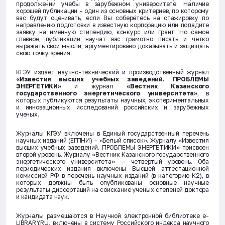
продолжении учебы в зарубежном университете. Наличие
хорошей публикации – один из основных критериев, по которому
вас будут оценивать, если Вы соберётесь на стажировку по
направлению подготовки в известную корпорацию или подадите
заявку на именную стипендию, конкурс или грант. Но самое
главное, публикации научат вас грамотно писать и четко
выражать свои мысли, аргументировано доказывать и защищать
свою точку зрения.
КГЭУ издает научно-технический и производственный журнал
«Известия высших учебных заведений. ПРОБЛЕМЫ
ЭНЕРГЕТИКИ»
и журнал
«Вестник Казанского
государственного энергетического университета»
, в
которых публикуются результаты научных, экспериментальных
и инновационных исследований российских и зарубежных
ученых.
Журналы КГЭУ включены в Единый государственный перечень
научных изданий (ЕГПНИ) – «Белый список». Журналу «Известия
высших учебных заведений. ПРОБЛЕМЫ ЭНЕРГЕТИКИ» присвоен
второй уровень. Журналу «Вестник Казанского государственного
энергетического университета» — четвертый уровень. Оба
периодических издания включены Высшей аттестационной
комиссией РФ в перечень научных изданий (в категорию К2), в
которых должны быть опубликованы основные научные
результаты диссертаций на соискание ученых степеней доктора
и кандидата наук.
Журналы размещаются в Научной электронной библиотеке e-
LIBRARY.RU, включены в систему Российского индекса научного