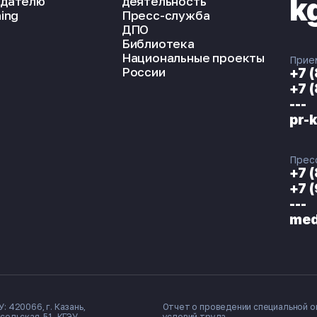
k
дателю
деятельность
ing
Пресс-служба
ДПО
Библиотека
Национальные проекты
Прие
России
+7 
+7 
---
pr-
Прес
+7 
+7 
---
med
: 420066, г. Казань,
Отчет о проведении специальной о
сельская, 51, КГЭУ.
условий труда