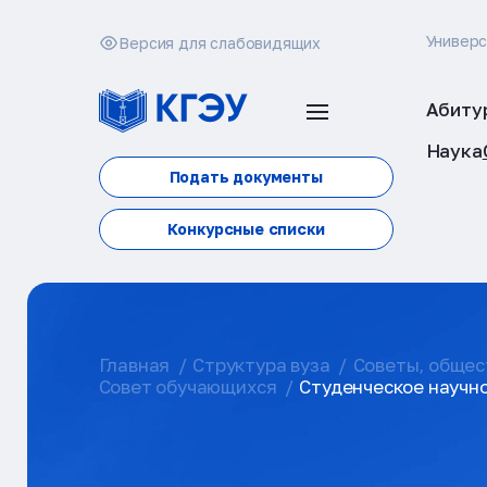
Универ
Версия для слабовидящих
Абиту
Наука
Подать документы
Конкурсные списки
Главная
Структура вуза
Советы, общес
Cовет обучающихся
Студенческое научн