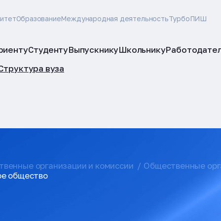
ситет
Образование
Международная деятельность
ТурбоПИШ
риенту
Студенту
Выпускнику
Школьнику
Работодате
Структура вуза
твенные организации и комиссии
Общественные орг
ое общество