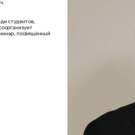
ч.
ди студентов,
соорганизует
минар, посвящённый