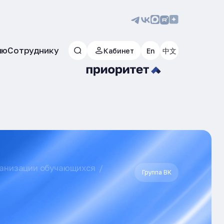
лю
Сотруднику
Кабинет
En
中文
анизации обучающихся
Группа ВК