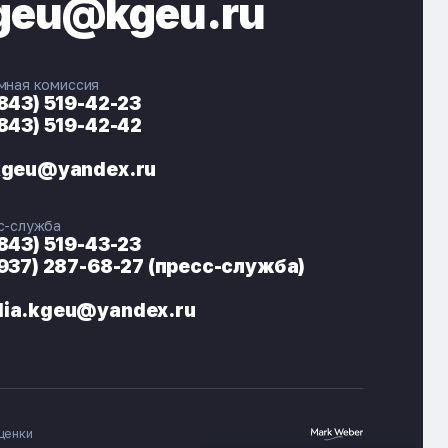
geu@kgeu.ru
мная комиссия
(843) 519-42-23
(843) 519-42-42
ЭНЕРГОКОД — ПОМОЩНИК КГЭУ
ONLINE ·
kgeu@yandex.ru
🎓 Институты
📋 Приёмная комиссия
с-служба
🏠 Общежитие
🧮 Баллы и направления
(843) 519-43-23
(937) 287-68-27 (пресс-служба)
ia.kgeu@yandex.ru
ценки