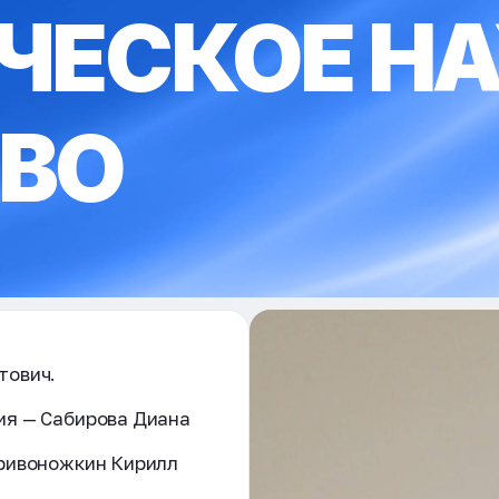
ЧЕСКОЕ Н
ВО
тович.
ия — Сабирова Диана
Кривоножкин Кирилл