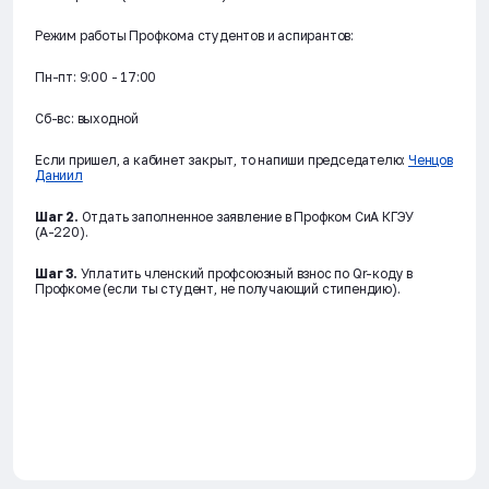
Режим работы Профкома студентов и аспирантов:
Пн-пт: 9:00 - 17:00
Сб-вс: выходной
Если пришел, а кабинет закрыт, то напиши председателю:
Ченцов
Даниил
Шаг 2.
Отдать заполненное заявление в Профком СиА КГЭУ
(А-220).
Шаг 3.
Уплатить членский профсоюзный взнос по Qr-коду в
Профкоме (если ты студент, не получающий стипендию).