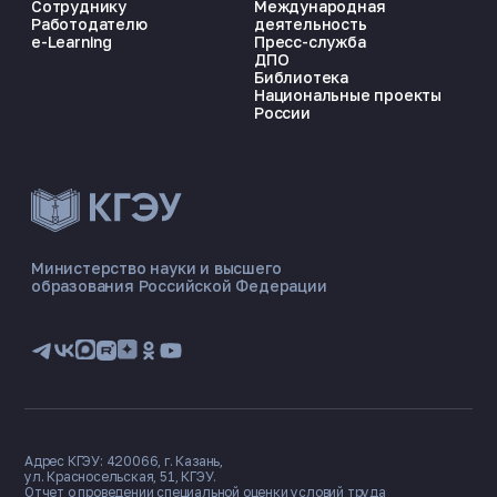
Сотруднику
Международная
Работодателю
деятельность
e-Learning
Пресс-служба
ДПО
Библиотека
Национальные проекты
России
ЭНЕРГОКОД — ПОМОЩНИК КГЭУ
ONLINE ·
Министерство науки и высшего
образования Российской Федерации
🎓 Институты
📋 Приёмная комиссия
🏠 Общежитие
🧮 Баллы и направления
Адрес КГЭУ: 420066, г. Казань,
ул. Красносельская, 51, КГЭУ.
Отчет о проведении специальной оценки условий труда