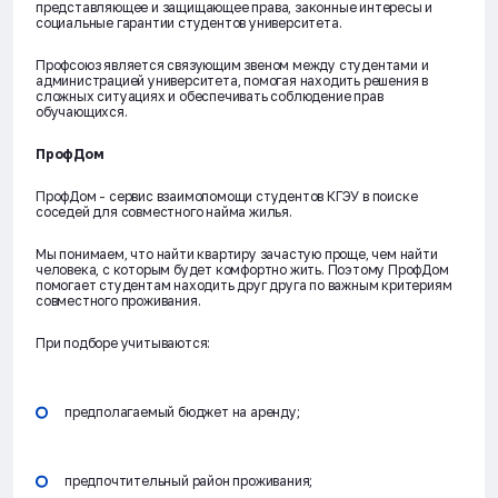
представляющее и защищающее права, законные интересы и
социальные гарантии студентов университета.
Профсоюз является связующим звеном между студентами и
администрацией университета, помогая находить решения в
сложных ситуациях и обеспечивать соблюдение прав
обучающихся.
ПрофДом
ПрофДом - сервис взаимопомощи студентов КГЭУ в поиске
соседей для совместного найма жилья.
Мы понимаем, что найти квартиру зачастую проще, чем найти
человека, с которым будет комфортно жить. Поэтому ПрофДом
помогает студентам находить друг друга по важным критериям
совместного проживания.
При подборе учитываются:
предполагаемый бюджет на аренду;
предпочтительный район проживания;