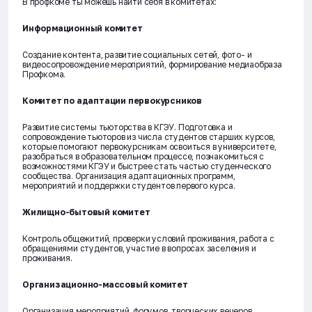
В профкоме ты можешь найти себя в комитетах:
Информационный комитет
Создание контента, развитие социальных сетей, фото- и
видеосопровождение мероприятий, формирование медиаобраза
Профкома.
Комитет по адаптации первокурсников
Развитие системы тьюторства в КГЭУ. Подготовка и
сопровождение тьюторов из числа студентов старших курсов,
которые помогают первокурсникам освоиться в университете,
разобраться в образовательном процессе, познакомиться с
возможностями КГЭУ и быстрее стать частью студенческого
сообщества. Организация адаптационных программ,
мероприятий и поддержки студентов первого курса.
Жилищно-бытовый комитет
Контроль общежитий, проверки условий проживания, работа с
обращениями студентов, участие в вопросах заселения и
проживания.
Организационно-массовый комитет
Организация мероприятий, форумов, творческих вечеров,