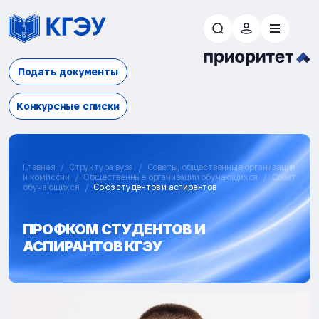
Подать документы
Конкурсные списки
Главная
Структура вуза
Советы, общественные организации
и комиссии
Общественные организации обучающихся
Cовет
обучающихся
Союз студентов и аспирантов
ПРОФКОМ СТУДЕНТОВ И
АСПИРАНТОВ КГЭУ