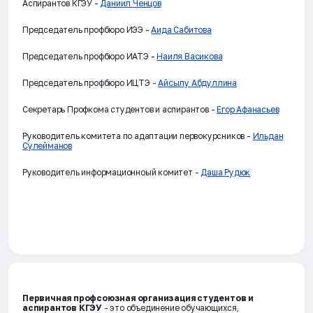
Аспирантов КГЭУ -
Даниил Ченцов
Председатель профбюро ИЭЭ -
Аида Сабитова
Председатель профбюро ИАТЭ -
Наиля Васикова
Председатель профбюро ИЦТЭ -
Айсылу Абдуллина
Секретарь Профкома студентов и аспирантов -
Егор Афанасьев
Руководитель комитета по адаптации первокурсников -
Ильдан
Сулейманов
Руководитель информационноый комитет -
Даша Рудюк
Первичная профсоюзная организация студентов и
аспирантов КГЭУ
- это объединение обучающихся,