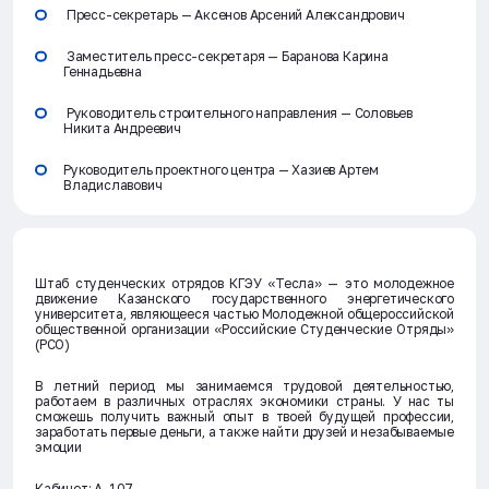
Пресс-секретарь — Аксенов Арсений Александрович
Заместитель пресс-секретаря — Баранова Карина
Геннадьевна
Руководитель строительного направления — Соловьев
Никита Андреевич
Руководитель проектного центра — Хазиев Артем
Владиславович
Штаб студенческих отрядов КГЭУ «Тесла» — это молодежное
движение Казанского государственного энергетического
университета, являющееся частью Молодежной общероссийской
общественной организации «Российские Студенческие Отряды»
(РСО)
В летний период мы занимаемся трудовой деятельностью,
работаем в различных отраслях экономики страны. У нас ты
сможешь получить важный опыт в твоей будущей профессии,
заработать первые деньги, а также найти друзей и незабываемые
эмоции
Кабинет: А-107