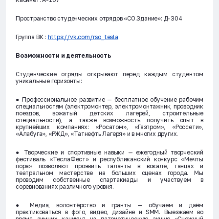
Пространство студенческих отрядов «СО.Здание»: Д-304
Группа ВК :
https://vk.com/rso_tesla
Возможности и деятельность
Студенческие отряды открывают перед каждым студентом
уникальные горизонты:
● Профессиональное развитие — бесплатное обучение рабочим
специальностям (электромонтер, электромонтажник, проводник
поездов, вожатый детских лагерей, строительные
специальности), а также возможность получить опыт в
крупнейших компаниях: «Росатом», «Газпром», «Россети»,
«Алабуга», «РЖД», «Татнефть Лагеря» и в многих других.
● Творческие и спортивные навыки — ежегодный творческий
фестиваль «ТеслаФест» и республиканский конкурс «Мечты
пора» позволяют проявить таланты в вокале, танцах и
театральном мастерстве на больших сценах города. Мы
проводим собственные спартакиады и участвуем в
соревнованиях различного уровня.
● Медиа, волонтёрство и гранты — обучаем и даём
практиковаться в фото, видео, дизайне и SMM. Выезжаем во
время зимних каникул на патриотическую акцию «Снежный