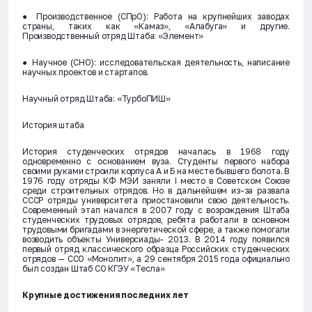
● Производственное (СПрО): Работа на крупнейших заводах
страны, таких как «Камаз», «Алабуга» и другие.
Производственный отряд Штаба: «Элемент»
● Научное (СНО): исследовательская деятельность, написание
научных проектов и стартапов.
Научный отряд Штаба: «ТурбоПИШ»
История штаба
История студенческих отрядов началась в 1968 году
одновременно с основанием вуза. Студенты первого набора
своими руками строили корпуса А и Б на месте бывшего болота. В
1976 году отряды КФ МЭИ заняли I место в Советском Союзе
среди строительных отрядов. Но в дальнейшем из-за развала
СССР отряды университета приостановили свою деятельность.
Современный этап начался в 2007 году с возрождения Штаба
студенческих трудовых отрядов, ребята работали в основном
трудовыми бригадами в энергетической сфере, а также помогали
возводить объекты Универсиады- 2013. В 2014 году появился
первый отряд классического образца Российских студенческих
отрядов — ССО «Монолит», а 29 сентября 2015 года официально
был создан Штаб СО КГЭУ «Тесла»
Крупные достижения последних лет