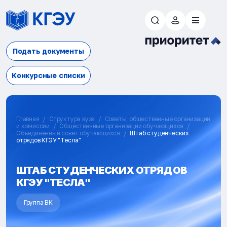
Подать документы
Конкурсные списки
Главная
Структура вуза
Советы, общественные организации
и комиссии
Общественные организации обучающихся
Объединенный совет обучающихся
Штаб студенческих
отрядов КГЭУ "Тесла"
ШТАБ СТУДЕНЧЕСКИХ ОТРЯДОВ
КГЭУ "ТЕСЛА"
Группа ВК