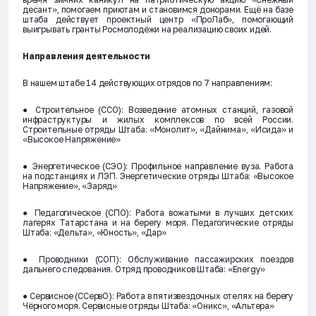
десант», помогаем приютам и становимся донорами. Ещё на базе
штаба действует проектный центр «ПроЛаб», помогающий
выигрывать гранты Росмолодёжи на реализацию своих идей.
Направления деятельности
В нашем штабе 14 действующих отрядов по 7 направлениям:
● Строительное (ССО): Возведение атомных станций, газовой
инфраструктуры и жилых комплексов по всей России.
Строительные отряды Штаба: «Монолит», «Дайнима», «Исида» и
«Высокое Напряжение»
● Энергетическое (СЭО): Профильное направление вуза. Работа
на подстанциях и ЛЭП. Энергетические отряды Штаба: «Высокое
Напряжение», «Заряд»
● Педагогическое (СПО): Работа вожатыми в лучших детских
лагерях Татарстана и на берегу моря. Педагогические отряды
Штаба: «Дельта», «Юность», «Дар»
● Проводники (СОП): Обслуживание пассажирских поездов
дальнего следования. Отряд проводников Штаба: «Energy»
● Сервисное (ССервО): Работа в пятизвездочных отелях на берегу
Чёрного моря. Сервисные отряды Штаба: «Оникс», «Альтера»