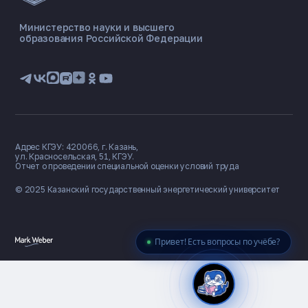
ONLINE ·
Министерство науки и высшего
образования Российской Федерации
🎓 Институты
📋 Приёмная комиссия
🏠 Общежитие
🧮 Баллы и направления
Адрес КГЭУ: 420066, г. Казань,
ул. Красносельская, 51, КГЭУ.
Отчет о проведении специальной оценки условий труда
© 2025 Казанский государственный
энергетический университет
Привет! Есть вопросы по учёбе?