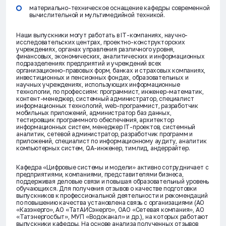
материально-техническое оснащение кафедры современной
вычислительной и мультимедийной техникой.
Наши выпускники могут работать в IT-компаниях, научно-
исследовательских центрах, проектно-конструкторских
учреждениях, органах управления различного уровня,
финансовых, экономических, аналитических и информационных
подразделениях предприятий и учреждений всех
организационно-правовых форм, банках и страховых компаниях,
инвестиционных и пенсионных фондах, образовательных и
научных учреждениях, использующих информационные
технологии, по профессиям: программист, инженер-математик,
контент-менеджер, системный администратор, специалист
информационных технологий, web-программист, разработчик
мобильных приложений, администратор баз данных,
тестировщик программного обеспечения, архитектор
информационных систем, менеджер IT-проектов, системный
аналитик, сетевой администратор, разработчик программ и
приложений, специалист по информационному аудиту, аналитик
компьютерных систем, QA-инженер, тимлид, андеррайтер.
Кафедра «Цифровые системы и модели» активно сотрудничает с
предприятиями, компаниями, представителями бизнеса,
поддерживая деловые связи и повышая образовательный уровень
обучающихся. Для получения отзывов о качестве подготовки
выпускников к профессиональной деятельности и рекомендаций
по повышению качества установлена связь с организациями (АО
«Казэнерго», АО «ТатАИСэнерго», ОАО «Сетевая компания», АО
«Татэнергосбыт», МУП «Водоканал» и др.), на которых работают
выпускники кафедры. На основе анализа полученных отзывов