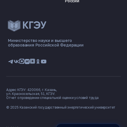
России
ЭНЕРГОКОД — ПОМОЩНИК КГЭУ
ONLINE ·
Министерство науки и высшего
образования Российской Федерации
🎓 Институты
📋 Приёмная комиссия
🏠 Общежитие
🧮 Баллы и направления
Адрес КГЭУ: 420066, г. Казань,
ул. Красносельская, 51, КГЭУ.
Отчет о проведении специальной оценки условий труда
© 2025 Казанский государственный
энергетический университет