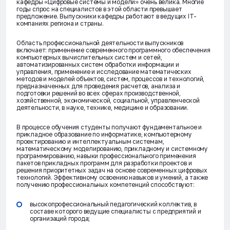
кафедры «Цифровые системы и модели» очень велика. Многие
годы спрос на специалистов в этой области превышает
предложение. Выпускники кафедры работают в ведущих IT-
компаниях региона и страны.
Область профессиональной деятельности выпускников
включает: применение современного программного обеспечения
компьютерных вычислительных систем и сетей,
автоматизированных систем обработки информации и
управления, применение и исследование математических
методов и моделей объектов, систем, процессов и технологий,
предназначенных для проведения расчетов, анализа и
подготовки решений во всех сферах производственной,
хозяйственной, экономической, социальной, управленческой
деятельности, в науке, технике, медицине и образовании.
В процессе обучения студенты получают фундаментальное и
прикладное образование по информатике, компьютерному
проектированию и интеллектуальным системам,
математическому моделированию, прикладному и системному
программированию, навыки профессионального применения
пакетов прикладных программ для разработки проектов и
решения приоритетных задач на основе современных цифровых
технологий. Эффективному освоению навыков и умений, а также
получению профессиональных компетенций способствуют:
высокопрофессиональный педагогический коллектив, в
составе которого ведущие специалисты с предприятий и
организаций города;