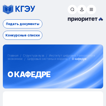
Подать документы
Конкурсные списки
Главная
Структура вуза
Институт цифровых технологий и
экономики
Цифровые системы и модели
О кафедре
О КАФЕДРЕ