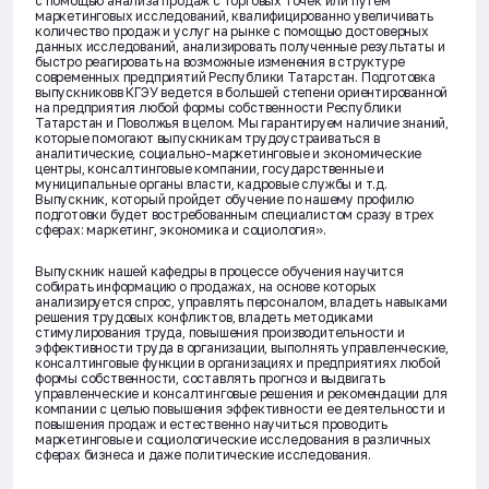
с помощью анализа продаж с торговых точек или путем
маркетинговых исследований, квалифицированно увеличивать
количество продаж и услуг на рынке с помощью достоверных
данных исследований, анализировать полученные результаты и
быстро реагировать на возможные изменения в структуре
современных предприятий Республики Татарстан. Подготовка
выпускниковв КГЭУ ведется в большей степени ориентированной
на предприятия любой формы собственности Республики
Татарстан и Поволжья в целом. Мы гарантируем наличие знаний,
которые помогают выпускникам трудоустраиваться в
аналитические, социально-маркетинговые и экономические
центры, консалтинговые компании, государственные и
муниципальные органы власти, кадровые службы и т.д.
Выпускник, который пройдет обучение по нашему профилю
подготовки будет востребованным специалистом сразу в трех
сферах: маркетинг, экономика и социология».
Выпускник нашей кафедры в процессе обучения научится
собирать информацию о продажах, на основе которых
анализируется спрос, управлять персоналом, владеть навыками
решения трудовых конфликтов, владеть методиками
стимулирования труда, повышения производительности и
эффективности труда в организации, выполнять управленческие,
консалтинговые функции в организациях и предприятиях любой
формы собственности, составлять прогноз и выдвигать
управленческие и консалтинговые решения и рекомендации для
компании с целью повышения эффективности ее деятельности и
повышения продаж и естественно научиться проводить
маркетинговые и социологические исследования в различных
сферах бизнеса и даже политические исследования.