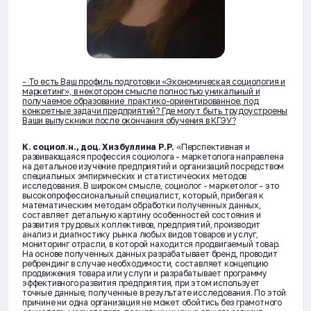
- То есть Ваш профиль подготовки «Экономическая социология и
маркетинг», в некотором смысле полностью уникальный и
получаемое образование практико-ориентированное, под
конкретные задачи предприятий? Где могут быть трудоустроены
Ваши выпускники после окончания обучения в КГЭУ?
К. социол.н., доц. Хизбуллина Р.Р.
«Перспективная и
развивающаяся профессия социолога - маркетолога направлена
на детальное изучение предприятий и организаций посредством
специальных эмпирических и статистических методов
исследования. В широком смысле, социолог - маркетолог - это
высокопрофессиональный специалист, который, прибегая к
математическим методам обработки полученных данных,
составляет детальную картину особенностей состояния и
развития трудовых коллективов, предприятий, производит
анализ и диагностику рынка любых видов товаров и услуг,
мониторинг отрасли, в которой находится продвигаемый товар.
На основе полученных данных разрабатывает бренд, проводит
ребрендинг в случае необходимости, составляет концепцию
продвижения товара или услуги и разрабатывает программу
эффективного развития предприятия, при этом использует
точные данные, полученные в результате исследования. По этой
причине ни одна организация не может обойтись без грамотного