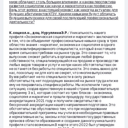
мире обладают столь большим влиянием, и какова перспектива
развития социологии как науки и маркетолога как профессии.
Ведь этот вопрос в настоящий момент как никогда актуален для
будущих абитуриентов КГЭУ. Какими навыками будут обладать
будущие выпускники для своей последующей профессиональной
деятельности?
К.социол.н., доц. НуруллинаЭ.Р.:
Уникальность нашего
профиля «Экономическая социология и маркетинг» заключается
в том, что он объединяет профессиональные навыки сразу в трех
областях знания - маркетинг, экономика и социология в одного
высококвалифицированного специалиста, который в настоящее
время сильно востребован на рынке труда. Это означает то, что
выпускник сможет работать в организации любой формы
собственности, специализирующейся на продаже и производстве
любых видов товаров и услуг и не при каких обстоятельствах он
не останется без работы по специальности. Это очень важно для
нас, поскольку ни для кого не секрет, что многие выпускники
Вузов работают не по специальности в силу разных
обстоятельств, нет подходящих вакансий на рынке труда или же
ему не понравилась специфика работы. Мы исключили такую
ситуацию, создав единственную в нашей стране образовательную
программу 3 в 1, которая состоит из трех блоков - экономика,
социология и маркетинг и прошли процедуру государственной
аккредитации в 2021 году и получили свидетельство о
бессрочной аккредитации нашего направления подготовки. Это
обстоятельство обусловлено тем, что при моделировании
образовательной программы мы учли все необходимые правовые
и нормативные акты, законы и постановления государственных
органов в области образования и создание данного уникального
профиля стало возможным.В марте этого 2022 был утвержден