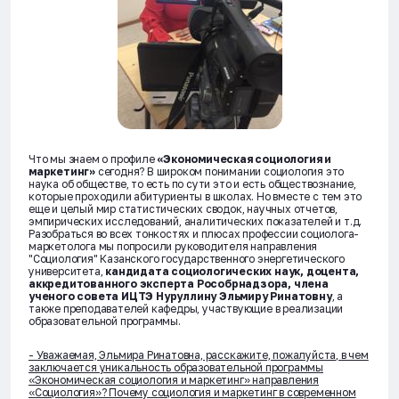
Что мы знаем о профиле
«Экономическая социология и
маркетинг»
сегодня? В широком понимании социология это
наука об обществе, то есть по сути это и есть обществознание,
которые проходили абитуриенты в школах. Но вместе с тем это
еще и целый мир статистических сводок, научных отчетов,
эмпирических исследований, аналитических показателей и т.д.
Разобраться во всех тонкостях и плюсах профессии социолога-
маркетолога мы попросили руководителя направления
"Социология" Казанского государственного энергетического
университета,
кандидата социологических наук, доцента,
аккредитованного эксперта Рособрнадзора, члена
ученого совета ИЦТЭ Нуруллину Эльмиру Ринатовну
, а
также преподавателей кафедры, участвующие в реализации
образовательной программы.
- Уважаемая, Эльмира Ринатовна, расскажите, пожалуйста, в чем
заключается уникальность образовательной программы
«Экономическая социология и маркетинг» направления
«Социология»? Почему социология и маркетинг в современном