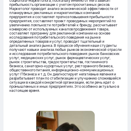
социолога-маркетолога, поскольку именно от него зависит
прибыльность организации с учетом просчитанных рисков.
Маркетолог проводит анализ экономической эффективности от
планируемых рекламных и маркетинговых компаний
предприятия и составляет прогноз повышения прибыльности
предприятия, составляет проект проводимых мероприятий по
увеличению лояльности потребителей к бренду, рассчитывает
конверсию от используемых каналов продвижения товара,
составляет программу для рекламной компании на основе
исследования потребительского поведения на рынке
определенных товаров и услуг, проводит тщательный и
детальный анализ рынка. В процессе обучения наши студенты
получают навыки анализа любых рынков экономической отрасли
и исследования потребительского поведения: рынок банковских
услуг, медицинских услуг, рынок фармацевтических услуг,
рынок строительства, градостроительства, гостиничного
бизнеса, санаторно-курортных услуг, ресторанного бизнеса,
общественного питания, информационно-коммуникационных
услуг ITбизнеса и т.д. Он диагностирует негативные явления и
разрабатывает план по стабилизации и улучшению сложившейся
ситуации в каждой конкретной организации, если речь идет о
промышленных и иных предприятиях. Это особенно актуально в
настоящее время.