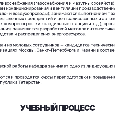
ливоснабжения (газоснабжения и мазутных хозяйств),
ем кондиционирования и вентиляции производственны
ладо- и воздухопроводы); занимаются выполнением те
омышленных предприятий и централизованных и автон
 компрессорные и холодильные станции и т.д.); пров
вания; занимаются разработкой методов интенсифика
одства и распределения энергоресурсов.
ан из молодых сотрудников — кандидатов технически
изациях Москвы, Санкт-Петербурга и Казани в соотве
еской работы кафедра занимает одно из лидирующих 
ются и проводятся курсы переподготовки и повышени
публики Татарстан.
УЧЕБНЫЙ ПРОЦЕСС