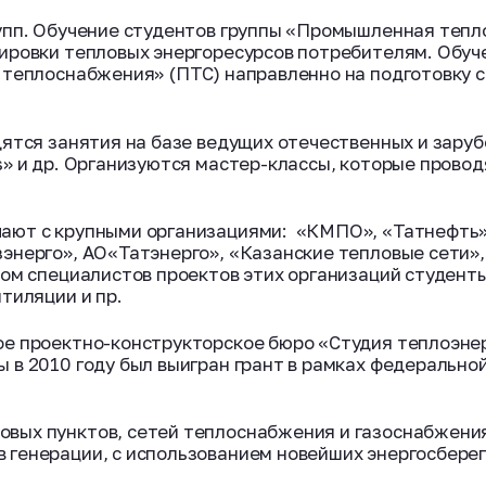
упп. Обучение студентов группы «Промышленная тепл
тировки тепловых энергоресурсов потребителям. Обу
 теплоснабжения» (ПТС) направленно на подготовку 
ятся занятия на базе ведущих отечественных и заруб
s» и др. Организуются мастер-классы, которые прово
ают с крупными организациями: «КМПО», «Татнефть»
энерго», АО«Татэнерго», «Казанские тепловые сети»
вом специалистов проектов этих организаций студен
тиляции и пр.
е проектно-конструкторское бюро «Студия теплоэнер
 в 2010 году был выигран грант в рамках федеральн
овых пунктов, сетей теплоснабжения и газоснабжения
в генерации, с использованием новейших энергосбере