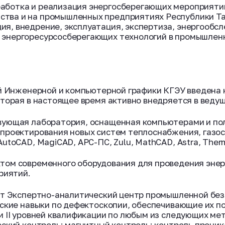
аботка и реализация энергосберегающих мероприятий
ства и на промышленных предприятиях Республики Та
ия, внедрение, эксплуатация, экспертиза, энергооб
и энергоресурсосберегающих технологий в промышлен
ой Инженерной и компьютерной графики КГЭУ введена 
оторая в настоящее время активно внедряется в веду
вующая лаборатория, оснащенная компьютерами и по
проектирования новых систем теплоснабжения, газо
utoCAD, MagiCAD, АРС-ПС, Zulu, MathCAD, Astra, Ther
том современного оборудования для проведения энер
риятий.
ет Экспертно-аналитический центр промышленной без
ские навыки по дефектоскопии, обеспечивающие их по
и II уровней квалификации по любым из следующих ме
еский контроль; магнитный контроль; контроль прон