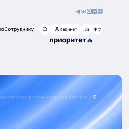
лю
Сотруднику
Кабинет
En
中文
ргетика и системы теплоснабжения
О