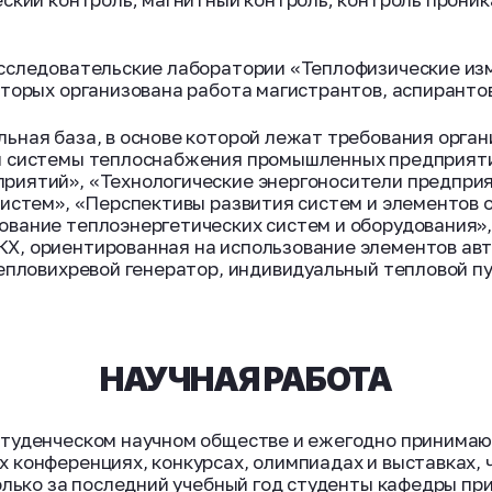
исследовательские лаборатории «Теплофизические и
оторых организована работа магистрантов, аспиранто
ьная база, в основе которой лежат требования орган
и системы теплоснабжения промышленных предприятий
иятий», «Технологические энергоносители предприя
систем», «Перспективы развития систем и элементов
вание теплоэнергетических систем и оборудования»,
Х, ориентированная на использование элементов ав
епловихревой генератор, индивидуальный тепловой пу
НАУЧНАЯ РАБОТА
студенческом научном обществе и ежегодно принимаю
 конференциях, конкурсах, олимпиадах и выставках,
олько за последний учебный год студенты кафедры при