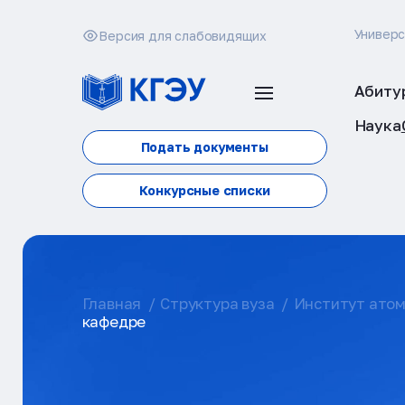
Универ
Версия для слабовидящих
Абиту
Наука
Подать документы
Конкурсные списки
Главная
Структура вуза
Институт атом
кафедре