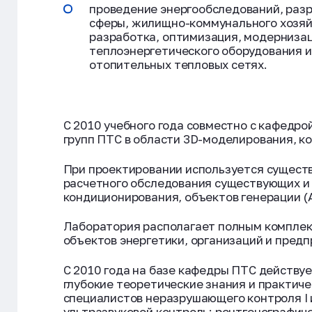
проведение энергообследований, разр
сферы, жилищно-коммунального хозяй
разработка, оптимизация, модернизац
теплоэнергетического оборудования 
отопительных тепловых сетях.
С 2010 учебного года совместно с кафедр
групп ПТС в области 3D-моделирования, к
При проектировании используется сущест
расчетного обследования существующих и 
кондиционирования, объектов генерации (A
Лаборатория располагает полным комплек
объектов энергетики, организаций и предп
C 2010 года на базе кафедры ПТС действу
глубокие теоретические знания и практиче
специалистов неразрушающего контроля I 
ультразвуковой контроль; рентгенографич