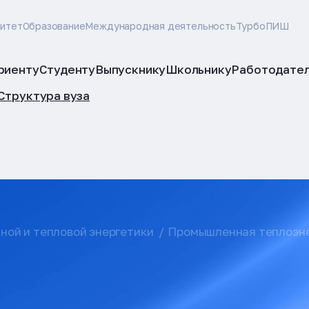
ситет
Образование
Международная деятельность
ТурбоПИШ
риенту
Студенту
Выпускнику
Школьнику
Работодате
Структура вуза
ной и тепловой энергетики
Промышленная теплоэне