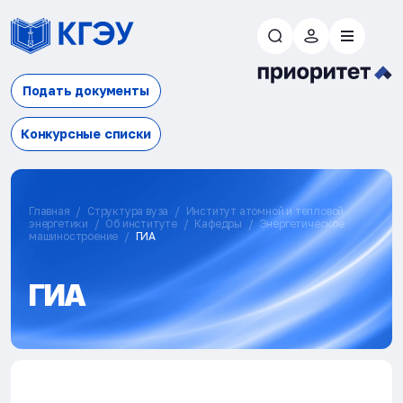
Подать документы
Конкурсные списки
Главная
Структура вуза
Институт атомной и тепловой
энергетики
Об институте
Кафедры
Энергетическое
машиностроение
ГИА
ГИА