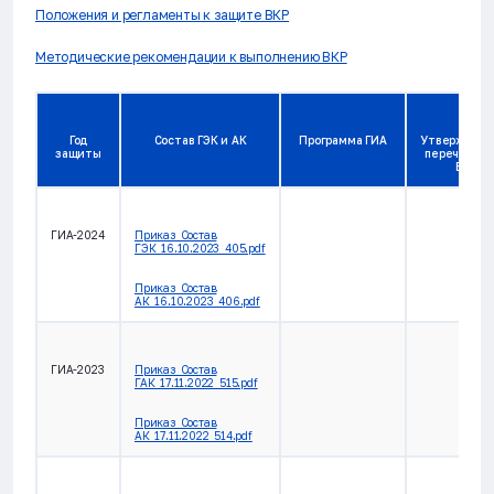
Положения и регламенты к защите ВКР
Методические рекомендации к выполнению ВКР
Год
Состав ГЭК и АК
Программа ГИА
Утвержден
защиты
перечень т
ВКР
ГИА-2024
Приказ_Состав
ГЭК_16.10.2023_405.pdf
Приказ_Состав
АК_16.10.2023_406.pdf
ГИА-2023
Приказ_Состав
ГАК_17.11.2022_515.pdf
Приказ_Состав
АК_17.11.2022_514.pdf