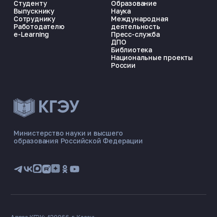
Студенту
Образование
Выпускнику
Наука
Сотруднику
Международная
Работодателю
деятельность
e-Learning
Пресс-служба
ДПО
Библиотека
Национальные проекты
России
ЭНЕРГОКОД — ПОМОЩНИК КГЭУ
ONLINE ·
Министерство науки и высшего
образования Российской Федерации
🎓 Институты
📋 Приёмная комиссия
🏠 Общежитие
🧮 Баллы и направления