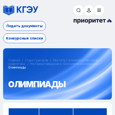
Подать документы
Конкурсные списки
Главная
Структура вуза
Институт атомной и тепловой
энергетики
Материаловедение и технологии материалов
Олимпиады
ОЛИМПИАДЫ