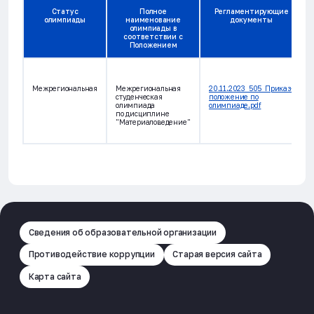
Статус
Полное
Регламентирующие
олимпиады
наименование
документы
олимпиады в
соответствии с
Положением
Межрегиональная
Межрегиональная
20.11.2023_505_Приказ-
студенческая
положение по
олимпиада
олимпиаде.pdf
по дисциплине
"Материаловедение"
Сведения об образовательной организации
Противодействие коррупции
Старая версия сайта
Карта сайта