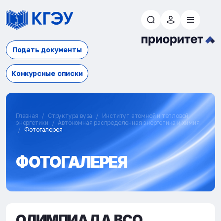
Подать документы
Конкурсные списки
Главная
Структура вуза
Институт атомной и тепловой
энергетики
Автономная распределенная энергетика и химия
Фотогалерея
ФОТОГАЛЕРЕЯ
ОЛИМПИАДА ВСО