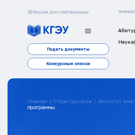
Универ
Версия для слабовидящих
Абиту
Наука
Подать документы
Конкурсные списки
Главная
Структура вуза
Институт элек
программы