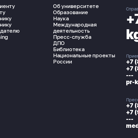
иенту
Об университете
Спра
ту
Образование
+
нику
Наука
нику
Международная
k
дателю
деятельность
ing
Пресс-служба
ДПО
Библиотека
Национальные проекты
Прие
России
+7 
+7 
---
pr-
Прес
+7 
+7 
---
med