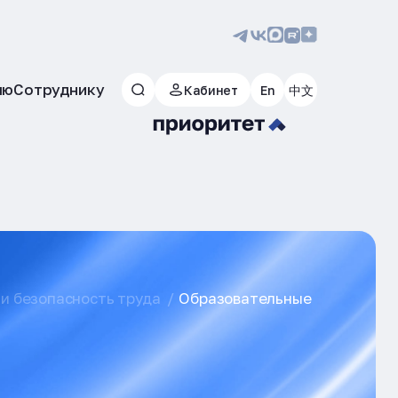
лю
Сотруднику
Кабинет
En
中文
и безопасность труда
Образовательные