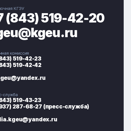
вочная КГЭУ
7 (843) 519-42-20
geu@kgeu.ru
мная комиссия
(843) 519-42-23
(843) 519-42-42
ЭНЕРГОКОД — ПОМОЩНИК КГЭУ
ONLINE ·
kgeu@yandex.ru
🎓 Институты
📋 Приёмная комиссия
с-служба
🏠 Общежитие
🧮 Баллы и направления
(843) 519-43-23
(937) 287-68-27 (пресс-служба)
ia.kgeu@yandex.ru