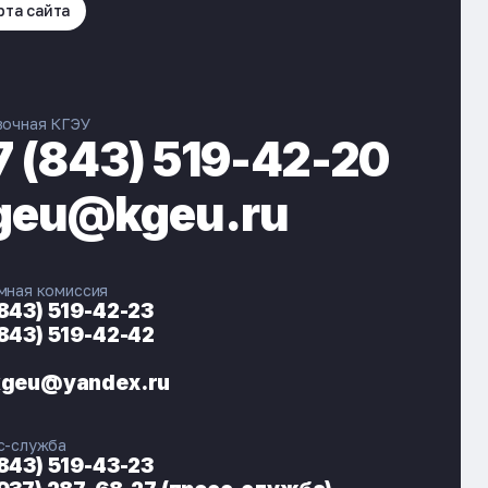
рта сайта
вочная КГЭУ
7 (843) 519-42-20
geu@kgeu.ru
мная комиссия
(843) 519-42-23
(843) 519-42-42
ЭНЕРГОКОД — ПОМОЩНИК КГЭУ
ONLINE ·
kgeu@yandex.ru
🎓 Институты
📋 Приёмная комиссия
с-служба
🏠 Общежитие
🧮 Баллы и направления
(843) 519-43-23