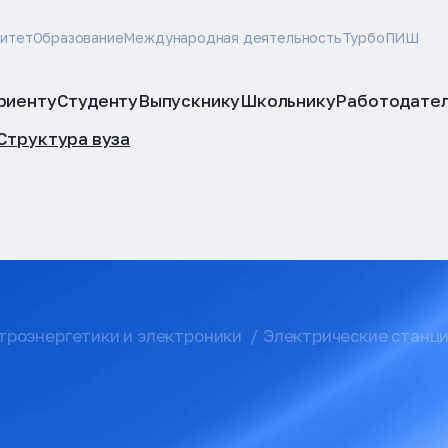
ситет
Образование
Международная деятельность
ТурбоПИШ
риенту
Студенту
Выпускнику
Школьнику
Работодате
Структура вуза
троэнергетики и электроники
Электрические станци