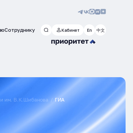
лю
Сотруднику
Кабинет
En
中文
и им. В.К.Шибанова
ГИА