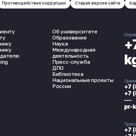
Противодействие коррупции
Старая версия сайта
Ка
иенту
Об университете
Спра
ту
Образование
+
нику
Наука
нику
Международная
k
дателю
деятельность
ing
Пресс-служба
ДПО
Библиотека
Национальные проекты
Прие
России
+7 
+7 
---
pr-
Прес
+7 