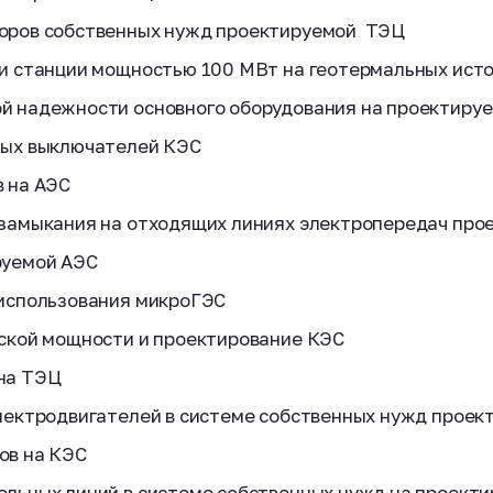
оров собственных нужд проектируемой ТЭЦ
и станции мощностью 100 МВт на геотермальных ист
й надежности основного оборудования на проектиру
ных выключателей КЭС
 на АЭС
замыкания на отходящих линиях электропередач про
руемой АЭС
 использования микроГЭС
ской мощности и проектирование КЭС
на ТЭЦ
лектродвигателей в системе собственных нужд прое
ов на КЭС
льных линий в системе собственных нужд на проект