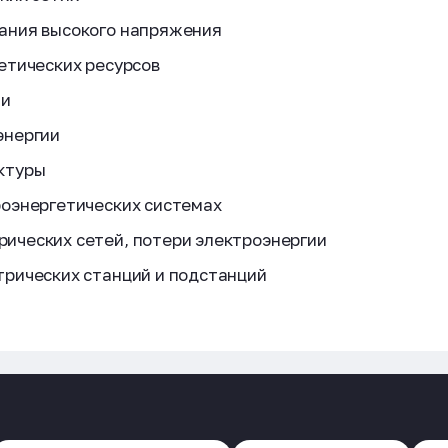
ания высокого напряжения
етических ресурсов
ии
энергии
ктуры
роэнергетических системах
ических сетей, потери электроэнергии
трических станций и подстанций