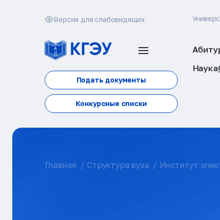
Универ
Версия для слабовидящих
Абиту
Наука
Подать документы
Конкурсные списки
Главная
Структура вуза
Институт элек