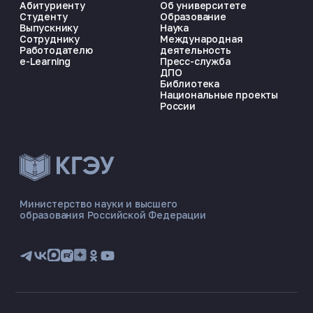
Абитуриенту
Об университете
Студенту
Образование
Выпускнику
Наука
Сотруднику
Международная
Работодателю
деятельность
e-Learning
Пресс-служба
ДПО
Библиотека
Национальные проекты
России
ЭНЕРГОКОД — ПОМОЩНИК КГЭУ
ONLINE ·
Министерство науки и высшего
образования Российской Федерации
🎓 Институты
📋 Приёмная комиссия
🏠 Общежитие
🧮 Баллы и направления