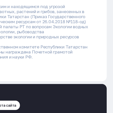
ким и находящимся под угрозой
отных, растений и грибов, занесенных в
ики Татарстан (Приказ Государственного
ческим ресурсам от 26.04.2018 №118-од)
й палаты РТ по вопросам Экологии водных
нологии, рыбоводства
рстве экологии и природных ресурсов
рственном комитете Республики Татарстан
ны награждена Почетной грамотой
ния и науки РФ.
рта сайта