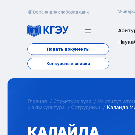
Универ
Версия для слабовидящих
Абиту
Наука
Подать документы
Конкурсные списки
Главная
Структура вуза
Институт атом
и аквакультура
Сотрудники
Калайда М
КАЛАЙДА