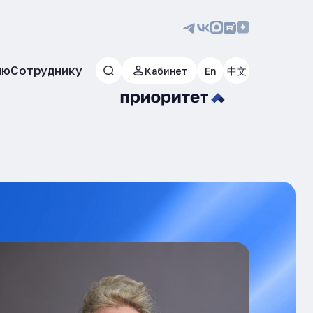
лю
Сотруднику
Кабинет
En
中文