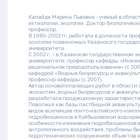
Калайда Марина Львовна - ученый в облас
ихтиологии, экологии. Доктор биологически
профессор.
В 1980-2002 гг. работала в должности пр
зоологии позвоночных Казанского государ
университета.
С 2002 г. – в Казанском государственном 
университете: профессор кафедры «Инжен
рациональное природопользование» (с 2002
кафедрой «Водные биоресурсы и аквакульту
профессор кафедры (с 2007).
Автор основополагающих работ в области 
экосистем, водных биоресурсов и аквакульт
разработала продукционную характеристи
Поволжья как базы пастбищной аквакульту
видов-вселенцев понто-каспийского компл
гидробиоценозов в Куйбышевском водохра
особенности изменения гидробиоценозов в
антропогенного воздействия, проблемы би
гидротехнических сооружениях объектов э