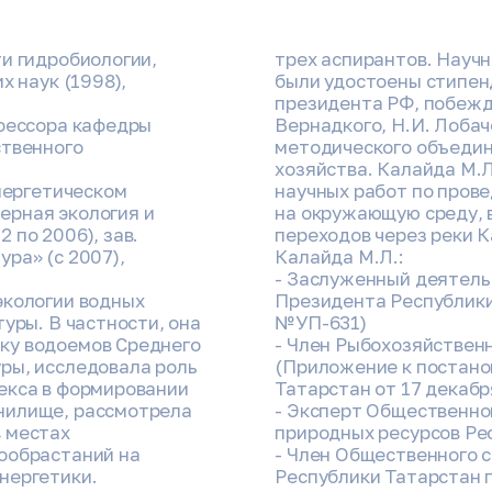
ти гидробиологии,
трех аспирантов. Науч
х наук (1998),
были удостоены стипен
президента РФ, побежда
офессора кафедры
Вернадкого, Н.И. Лоба
ственного
методического объедин
хозяйства. Калайда М.
энергетическом
научных работ по пров
ерная экология и
на окружающую среду, 
 по 2006), зав.
переходов через реки К
ра» (с 2007),
Калайда М.Л.:
- Заслуженный деятель
экологии водных
Президента Республики
уры. В частности, она
№УП-631)
ку водоемов Среднего
- Член Рыбохозяйствен
ры, исследовала роль
(Приложение к постано
екса в формировании
Татарстан от 17 декабр
нилище, рассмотрела
- Эксперт Общественно
 местах
природных ресурсов Ре
ообрастаний на
- Член Общественного 
нергетики.
Республики Татарстан 