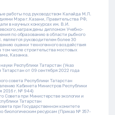
ные работы под руководством Калайда М.Л.
диями Мэра г.Казани, Правительства РФ,
ли в научных конкурсах им. В.И.
чевского,награждены дипломом Учебно-
ения по образованию в области рыбного
Л. является руководителем более 30
едению оценки техногенного воздействия
в том числе строительства мостовых
ама, Казанка.
 науки Республики Татарстан (Указ
 Татарстан от 09 сентября 2022 года
ного совета Республики Татарстан
влению Кабинета Министров Республики
я 2016 г. № 944)
го Совета при Министерстве экологии и
спублики Татарстан
совета при Государственном комитете
по биологическим ресурсам (Приказ № 357-