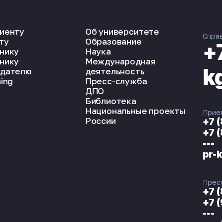
иенту
Об университете
Спра
ту
Образование
+
нику
Наука
нику
Международная
k
дателю
деятельность
ing
Пресс-служба
ДПО
Библиотека
Национальные проекты
Прие
России
+7 
+7 
---
pr-
Прес
+7 
+7 
---