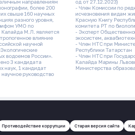
азличным направлениям
од от 27.12.2023)
монографии, более 200
- Член Комиссии по ред
них свыше 160 научных
исчезновения видам жив
циях разного уровня,
Красную Книгу Республ
грифом УМО по
комитета РТ по биологи
. Калайда М.Л. является
- Эксперт Общественно
нтропогенное влияние
экосистем, аквабиотех
ссийской научной
- Член НТС при Министе
«Экологические
Республики Татарстан
х водоемов России».
- Член НТС при Госуда
ено 3 кандидата
Калайда Марины Львов
х наук, 1 кандидат
Министерства образова
т научное руководство
Противодействие коррупции
Старая версия сайта
Ка