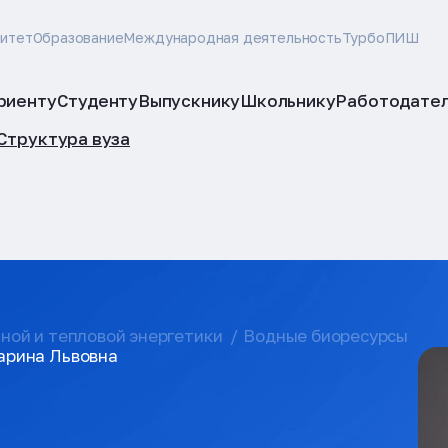
ситет
Образование
Международная деятельность
ТурбоПИШ
риенту
Студенту
Выпускнику
Школьнику
Работодате
Структура вуза
ной и тепловой энергетики
Водные биоресурсы
арина Львовна