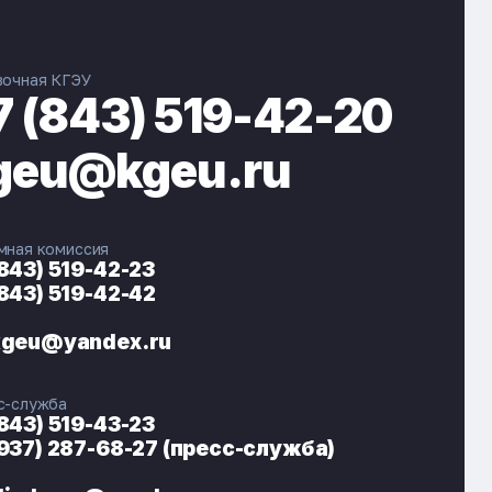
вочная КГЭУ
7 (843) 519-42-20
geu@kgeu.ru
мная комиссия
(843) 519-42-23
(843) 519-42-42
ЭНЕРГОКОД — ПОМОЩНИК КГЭУ
ONLINE ·
kgeu@yandex.ru
🎓 Институты
📋 Приёмная комиссия
с-служба
🏠 Общежитие
🧮 Баллы и направления
(843) 519-43-23
(937) 287-68-27 (пресс-служба)