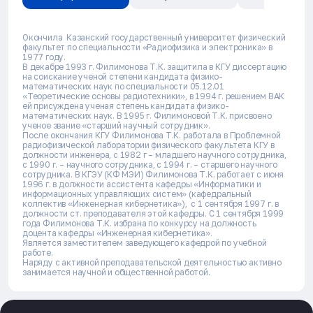
Окончила Казанский государственный университет физический
факультет по специальности «Радиофизика и электроника» в
1977 году.
В декабре 1993 г. Филимонова Т.К. защитила в КГУ диссертацию
на соискание ученой степени кандидата физико-
математических наук по специальности 05.12.01
«Теоретические основы радиотехники», в 1994 г. решением ВАК
ей присуждена ученая степень кандидата физико-
математических наук. В 1995 г. Филимоновой Т.К. присвоено
ученое звание «старший научный сотрудник».
После окончания КГУ Филимонова Т.К. работала в Проблемной
радиофизической лаборатории физического факультета КГУ в
должности инженера, с 1982 г – младшего научного сотрудника,
с 1990 г. – научного сотрудника, с 1994 г. – старшего научного
сотрудника. В КГЭУ (КФ МЭИ) Филимонова Т.К. работает с июня
1996 г. в должности ассистента кафедры «Информатики и
информационных управляющих систем» (кафедральный
коллектив «Инженерная кибернетика»), с 1 сентября 1997 г. в
должности ст. преподавателя этой кафедры. С 1 сентября 1999
года Филимонова Т.К. избрана по конкурсу на должность
доцента кафедры «Инженерная кибернетика».
Является заместителем заведующего кафедрой по учебной
работе.
Наряду с активной преподавательской деятельностью активно
занимается научной и общественной работой.