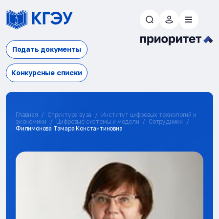
Подать документы
Конкурсные списки
Главная
Структура вуза
Институт цифровых технологий и
экономики
Цифровые системы и модели
Сотрудники
Филимонова Тамара Константиновна