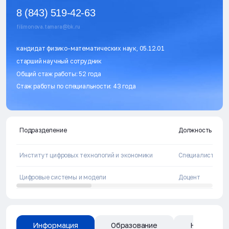
8 (843) 519-42-63
filimonova.tamara@bk.ru
кандидат физико-математических наук, 05.12.01
старший научный сотрудник
Общий стаж работы: 52 года
Стаж работы по специальности: 43 года
Подразделение
Должность
Институт цифровых технологий и экономики
Специалист по у
Цифровые системы и модели
Доцент
Информация
Образование
Направлен