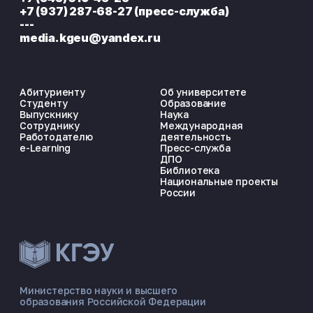
+7 (937) 287-68-27 (пресс-служба)
---
media.kgeu@yandex.ru
Абитуриенту
Об университете
Студенту
Образование
Выпускнику
Наука
Сотруднику
Международная
Работодателю
деятельность
e-Learning
Пресс-служба
ДПО
Библиотека
Национальные проекты
России
ЭНЕРГОКОД — ПОМОЩНИК КГЭУ
ONLINE ·
Министерство науки и высшего
образования Российской Федерации
🎓 Институты
📋 Приёмная комиссия