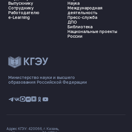
Выпускнику
Наука
Сотруднику
Международная
Работодателю
деятельность
e-Learning
Пресс-служба
ДПО
Библиотека
Национальные проекты
России
ЭНЕРГОКОД — ПОМОЩНИК КГЭУ
ONLINE ·
Министерство науки и высшего
образования Российской Федерации
🎓 Институты
📋 Приёмная комиссия
🏠 Общежитие
🧮 Баллы и направления
Адрес КГЭУ: 420066, г. Казань,